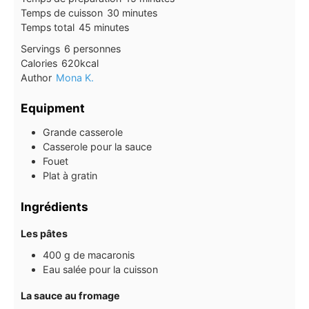
minutes
Temps de cuisson
30
minutes
minutes
Temps total
45
minutes
Servings
6
personnes
Calories
620
kcal
Author
Mona K.
Equipment
Grande casserole
Casserole pour la sauce
Fouet
Plat à gratin
Ingrédients
Les pâtes
400
g
de macaronis
Eau salée pour la cuisson
La sauce au fromage