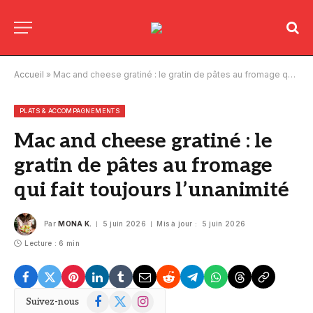
Accueil
»
Mac and cheese gratiné : le gratin de pâtes au fromage qui fait toujours l’unanimité
PLATS & ACCOMPAGNEMENTS
Mac and cheese gratiné : le
gratin de pâtes au fromage
qui fait toujours l’unanimité
Par
MONA K.
5 juin 2026
Mis à jour :
5 juin 2026
Lecture : 6 min
Facebook
X
Instagram
Suivez-nous
(Twitter)