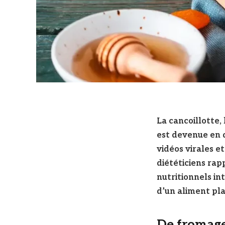
La cancoillotte
est devenue en q
vidéos virales e
diététiciens rap
nutritionnels int
d’un aliment pl
De fromage