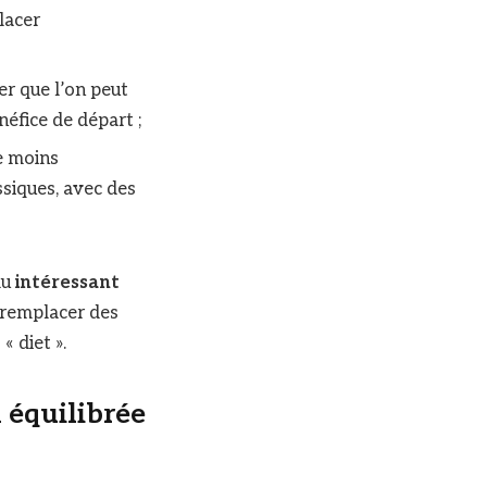
lacer
er que l’on peut
néfice de départ ;
re moins
ssiques, avec des
du
intéressant
, remplacer des
« diet ».
 équilibrée