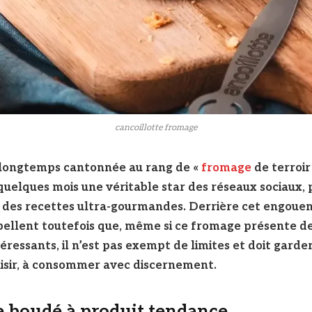
cancoillotte fromage
, longtemps cantonnée au rang de «
fromage
de terroir
uelques mois une véritable star des réseaux sociaux, 
t des recettes ultra-gourmandes. Derrière cet engoue
pellent toutefois que, même si ce fromage présente d
éressants, il n’est pas exempt de limites et doit garder
aisir, à consommer avec discernement.
 boudé à produit tendance