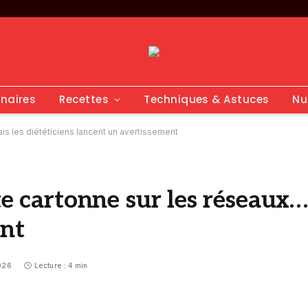
inaires
Recettes
Techniques & Astuces
Nu
is les diététiciens lancent un avertissement
te cartonne sur les réseaux…
ent
026
Lecture : 4 min