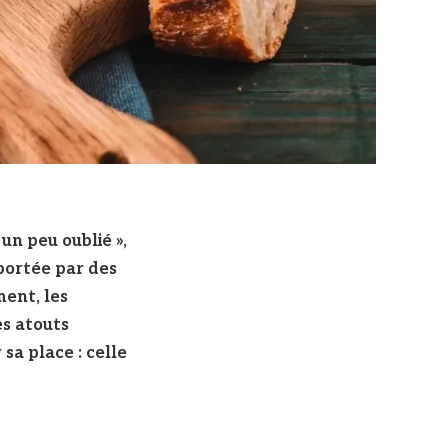
 un peu oublié »,
portée par des
ment, les
es atouts
 sa place : celle