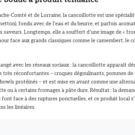
che-Comté et de Lorraine, la cancoillotte est une spécialité
metton), fondu avec de l’eau et du beurre, et parfois aromatis
es saveurs. Longtemps, elle a souffert d’une image de « fr
mour face aux grands classiques comme le camembert, le c
angé avec les réseaux sociaux : la cancoillotte apparaît d
s très réconfortantes – croques dégoulinants, pommes de t
bowls protéinés – et est mise en avant comme une alterna
ette ou à certains fromages à pâte dure. Résultat : la dema
font face à des ruptures ponctuelles, et ce produit local s’
s les linéaires.