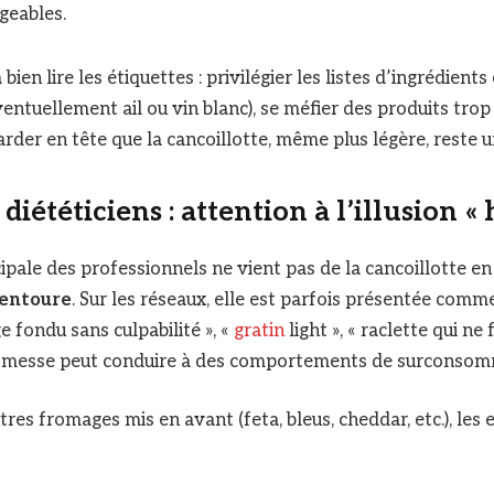
geables.
 bien lire les étiquettes : privilégier les listes d’ingrédient
éventuellement ail ou vin blanc), se méfier des produits tr
arder en tête que la cancoillotte, même plus légère, reste u
 diététiciens : attention à l’illusion «
cipale des professionnels ne vient pas de la cancoillotte e
l’entoure
. Sur les réseaux, elle est parfois présentée comm
e fondu sans culpabilité », «
gratin
light », « raclette qui ne 
romesse peut conduire à des comportements de surconsom
es fromages mis en avant (feta, bleus, cheddar, etc.), les 