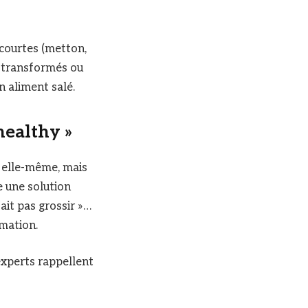
s courtes (metton,
op transformés ou
n aliment salé.
 healthy »
n elle-même, mais
e une solution
fait pas grossir »…
mation.
experts rappellent