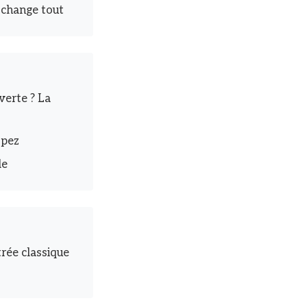
 change tout
erte ? La
opez
le
trée classique