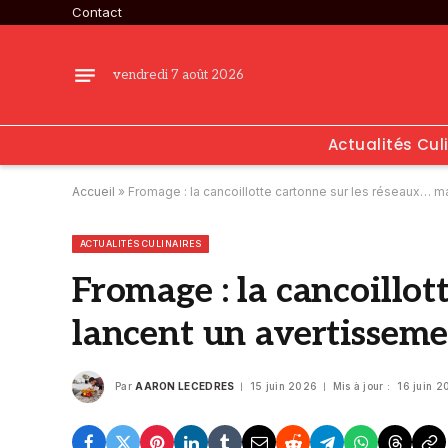
Contact
vendredi 7 août 2026
Actualités Cul
Accueil
»
Fromage : la cancoillotte cartonne sur les réseaux… ma
ACTUALITÉS CULINAIRES
Fromage : la cancoillot
lancent un avertissem
Par
AARON LECEDRES
15 juin 2026
Mis à jour :
16 juin 2