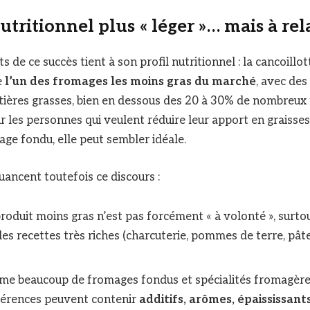
utritionnel plus « léger »… mais à rel
 de ce succès tient à son profil nutritionnel : la cancoillo
e
l’un des fromages les moins gras du marché
, avec des
tières grasses, bien en dessous des 20 à 30% de nombreux
ur les personnes qui veulent réduire leur apport en graisse
ge fondu, elle peut sembler idéale.
uancent toutefois ce discours :
roduit moins gras n’est pas forcément « à volonté », surtou
des recettes très riches (charcuterie, pommes de terre, pâte
me beaucoup de fromages fondus et spécialités fromagères
férences peuvent contenir
additifs, arômes, épaississant