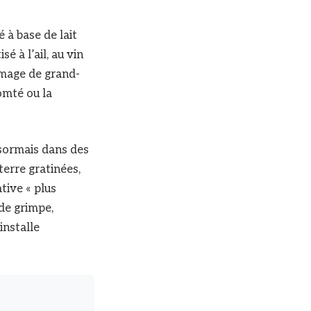
 à base de lait
é à l’ail, au vin
omage de grand-
omté ou la
ésormais dans des
erre gratinées,
tive « plus
nde grimpe,
installe