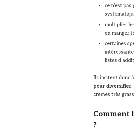
ce n’est pas
systématique
multiplier l
en manger tou
certaines spé
intéressante
listes d’addi
Ils incitent donc 
pour diversifier
,
crèmes très grasse
Comment bi
?