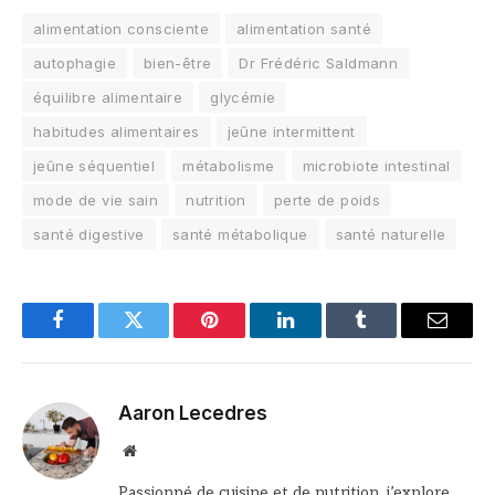
alimentation consciente
alimentation santé
autophagie
bien-être
Dr Frédéric Saldmann
équilibre alimentaire
glycémie
habitudes alimentaires
jeûne intermittent
jeûne séquentiel
métabolisme
microbiote intestinal
mode de vie sain
nutrition
perte de poids
santé digestive
santé métabolique
santé naturelle
Facebook
Twitter
Pinterest
LinkedIn
Tumblr
Email
Aaron Lecedres
Site
web
Passionné de cuisine et de nutrition, j’explore