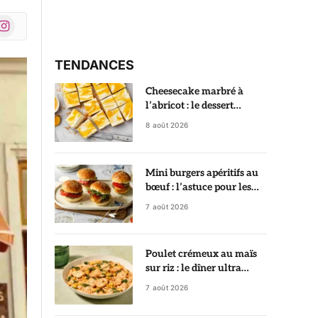
nstagram
r)
TENDANCES
Cheesecake marbré à
l’abricot : le dessert
crémeux qui fait toujours
8 août 2026
son effet
Mini burgers apéritifs au
bœuf : l’astuce pour les
garder ultra juteux
7 août 2026
Poulet crémeux au maïs
sur riz : le dîner ultra
gourmand prêt en 35
7 août 2026
minutes