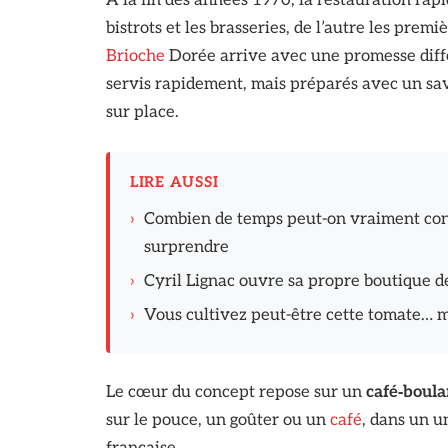
À la fin des années 1970, la restauration rapid
bistrots et les brasseries, de l’autre les pre
Brioche
Dorée arrive avec une promesse différ
servis rapidement, mais préparés avec un sav
sur place.
LIRE AUSSI
›
Combien de temps peut-on vraiment con
surprendre
›
Cyril Lignac ouvre sa propre boutique de
›
Vous cultivez peut-être cette tomate… ma
Le cœur du concept repose sur un
café‑boula
sur le pouce, un goûter ou un
café
, dans un u