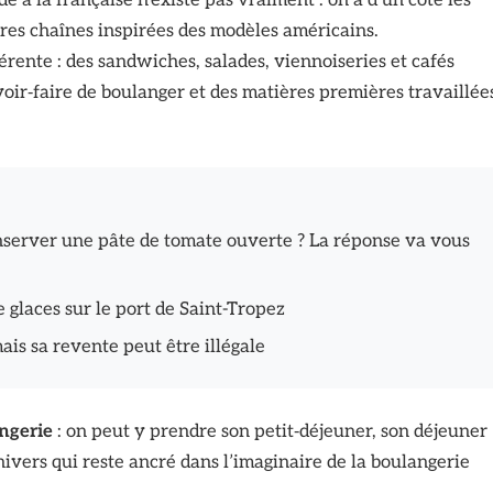
e à la française n’existe pas vraiment : on a d’un côté les
mières chaînes inspirées des modèles américains.
ente : des sandwiches, salades, viennoiseries et cafés
oir‑faire de boulanger et des matières premières travaillée
server une pâte de tomate ouverte ? La réponse va vous
 glaces sur le port de Saint-Tropez
is sa revente peut être illégale
ngerie
: on peut y prendre son petit‑déjeuner, son déjeuner
nivers qui reste ancré dans l’imaginaire de la boulangerie