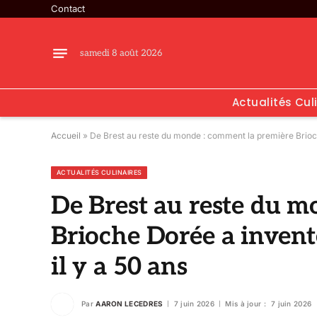
Contact
samedi 8 août 2026
Actualités Cul
Accueil
»
De Brest au reste du monde : comment la première Brioche 
ACTUALITÉS CULINAIRES
De Brest au reste du m
Brioche Dorée a inventé 
il y a 50 ans
Par
AARON LECEDRES
7 juin 2026
Mis à jour :
7 juin 2026