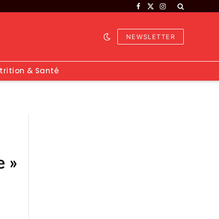
Facebook
X
Instagram
(Twitter)
NEWSLETTER
trition & Santé
e »