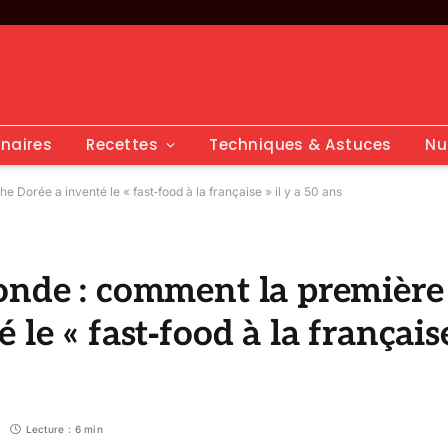
inaires
Recettes
Techniques & Astuces
Nu
Dorée a inventé le « fast‑food à la française » il y a 50 ans
onde : comment la première
le « fast‑food à la français
Lecture : 6 min