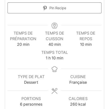
Pin Recipe
TEMPS DE
TEMPS DE
TEMPS DE
PRÉPARATION
CUISSON
REPOS
minutes
minutes
minutes
20
min
40
min
10
min
TEMPS TOTAL
heure
minutes
1
h
10
min
TYPE DE PLAT
CUISINE
Dessert
Française
PORTIONS
CALORIES
6
personnes
260
kcal