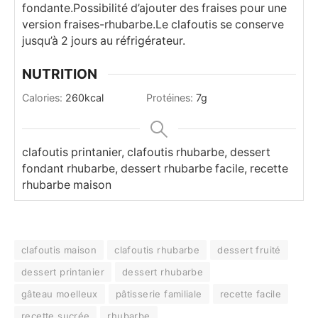
fondante.
Possibilité d’ajouter des fraises pour une
version fraises-rhubarbe.
Le clafoutis se conserve
jusqu’à 2 jours au réfrigérateur.
NUTRITION
Calories:
260
kcal
Protéines:
7
g
clafoutis printanier, clafoutis rhubarbe, dessert
fondant rhubarbe, dessert rhubarbe facile, recette
rhubarbe maison
clafoutis maison
clafoutis rhubarbe
dessert fruité
dessert printanier
dessert rhubarbe
gâteau moelleux
pâtisserie familiale
recette facile
recette sucrée
rhubarbe