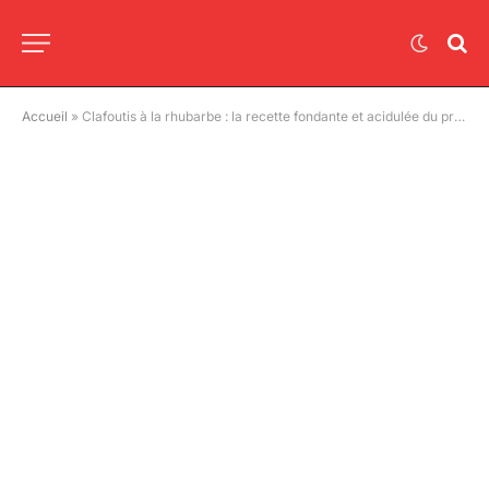
Accueil
»
Clafoutis à la rhubarbe : la recette fondante et acidulée du printemps