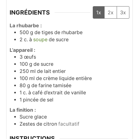
INGRÉDIENTS
1x
2x
3x
La rhubarbe :
500
g
de tiges de rhubarbe
2
c. à
soupe
de sucre
L’appareil :
3
œufs
100
g
de sucre
250
ml
de lait entier
100
ml
de crème liquide entière
80
g
de farine tamisée
1
c. à café
d’extrait de vanille
1
pincée de sel
La finition :
Sucre glace
Zestes de citron
facultatif
INSTRUCTIONS