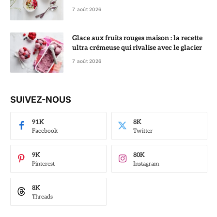
7 août 2026
Glace aux fruits rouges maison : la recette
ultra crémeuse qui rivalise avec le glacier
7 août 2026
SUIVEZ-NOUS
91K
8K
Facebook
Twitter
9K
80K
Pinterest
Instagram
8K
Threads