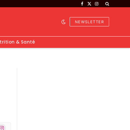
Facebook
X
Instagram
(Twitter)
NEWSLETTER
trition & Santé
nstagram