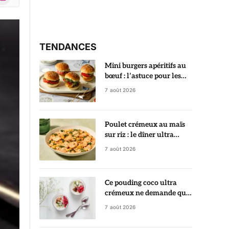
r)
TENDANCES
Mini burgers apéritifs au
bœuf : l’astuce pour les
garder ultra juteux
7 août 2026
Poulet crémeux au maïs
sur riz : le dîner ultra
gourmand prêt en 35
7 août 2026
minutes
Ce pouding coco ultra
crémeux ne demande que
5 minutes de préparation
7 août 2026