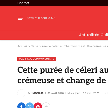
Contact
samedi 8 août 2026
Actualités Cul
Accueil
»
Cette purée de céleri au Thermomix est ultra crémeuse e
PLATS & ACCOMPAGNEMENTS
Cette purée de céleri 
crémeuse et change de 
Par
MONA K.
30 avril 2026
Mis à jour :
30 avril 2026