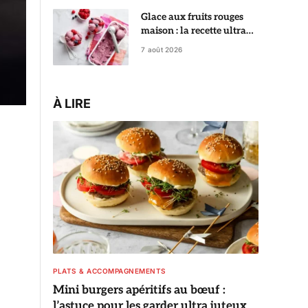
Glace aux fruits rouges
maison : la recette ultra
crémeuse qui rivalise avec
7 août 2026
le glacier
À LIRE
PLATS & ACCOMPAGNEMENTS
Mini burgers apéritifs au bœuf :
l’astuce pour les garder ultra juteux