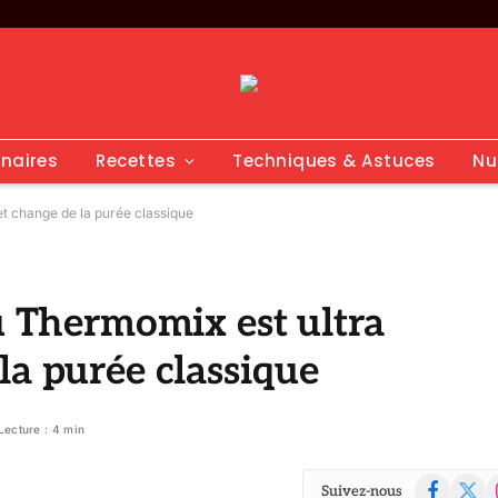
inaires
Recettes
Techniques & Astuces
Nu
t change de la purée classique
au Thermomix est ultra
la purée classique
Lecture : 4 min
Facebook
X
I
Suivez-nous