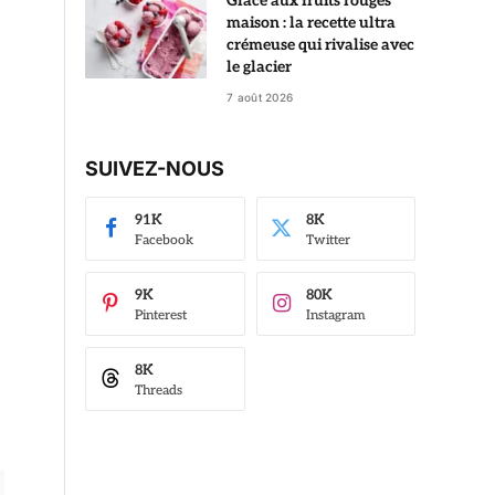
Glace aux fruits rouges
maison : la recette ultra
crémeuse qui rivalise avec
le glacier
7 août 2026
SUIVEZ-NOUS
91K
8K
Facebook
Twitter
9K
80K
Pinterest
Instagram
8K
Threads