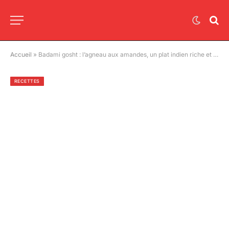
Accueil
»
Badami gosht : l’agneau aux amandes, un plat indien riche et subtil à découvrir absolument
RECETTES