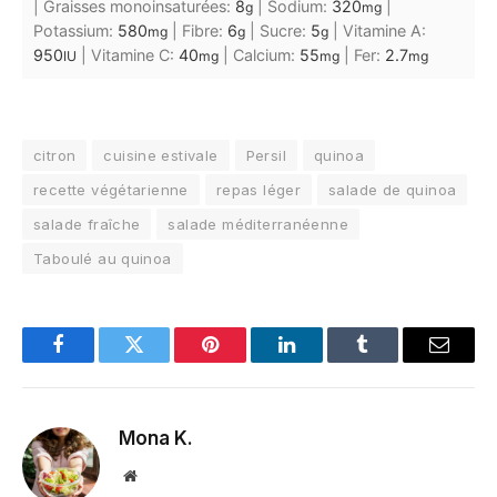
|
Graisses monoinsaturées:
8
|
Sodium:
320
|
g
mg
Potassium:
580
|
Fibre:
6
|
Sucre:
5
|
Vitamine A:
mg
g
g
950
|
Vitamine C:
40
|
Calcium:
55
|
Fer:
2.7
IU
mg
mg
mg
citron
cuisine estivale
Persil
quinoa
recette végétarienne
repas léger
salade de quinoa
salade fraîche
salade méditerranéenne
Taboulé au quinoa
Facebook
Twitter
Pinterest
LinkedIn
Tumblr
Email
Mona K.
Site