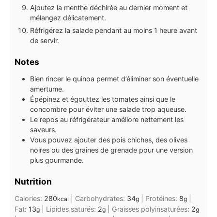
Ajoutez la menthe déchirée au dernier moment et
mélangez délicatement.
Réfrigérez la salade pendant au moins 1 heure avant
de servir.
Notes
Bien rincer le quinoa permet d’éliminer son éventuelle
amertume.
Épépinez et égouttez les tomates ainsi que le
concombre pour éviter une salade trop aqueuse.
Le repos au réfrigérateur améliore nettement les
saveurs.
Vous pouvez ajouter des pois chiches, des olives
noires ou des graines de grenade pour une version
plus gourmande.
Nutrition
Calories:
280
|
Carbohydrates:
34
|
Protéines:
8
|
kcal
g
g
Fat:
13
|
Lipides saturés:
2
|
Graisses polyinsaturées:
2
g
g
g