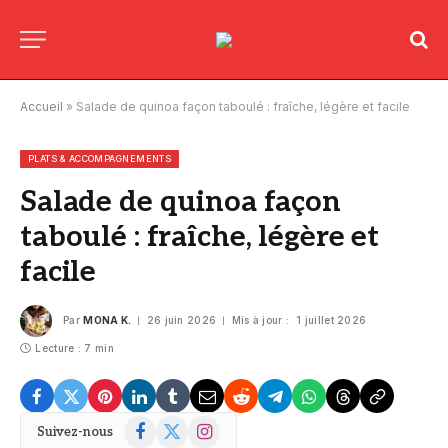
Accueil
»
Salade de quinoa façon taboulé : fraîche, légère et facile
PLATS & ACCOMPAGNEMENTS
Salade de quinoa façon
taboulé : fraîche, légère et
facile
Par
MONA K.
26 juin 2026
Mis à jour :
1 juillet 2026
Lecture : 7 min
Facebook
X
Instagram
Suivez-nous
(Twitter)