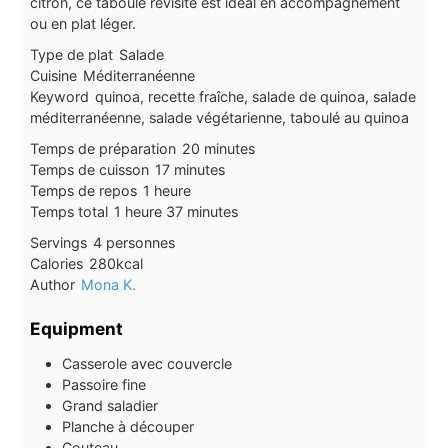
citron, ce taboulé revisité est idéal en accompagnement
ou en plat léger.
Type de plat
Salade
Cuisine
Méditerranéenne
Keyword
quinoa, recette fraîche, salade de quinoa, salade
méditerranéenne, salade végétarienne, taboulé au quinoa
minutes
Temps de préparation
20
minutes
minutes
Temps de cuisson
17
minutes
heure
Temps de repos
1
heure
heure
minutes
Temps total
1
heure
37
minutes
Servings
4
personnes
Calories
280
kcal
Author
Mona K.
Equipment
Casserole avec couvercle
Passoire fine
Grand saladier
Planche à découper
Couteau