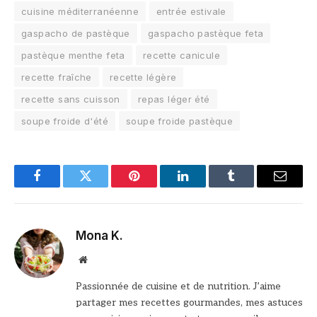
cuisine méditerranéenne
entrée estivale
gaspacho de pastèque
gaspacho pastèque feta
pastèque menthe feta
recette canicule
recette fraîche
recette légère
recette sans cuisson
repas léger été
soupe froide d'été
soupe froide pastèque
Facebook
Twitter
Pinterest
LinkedIn
Tumblr
Email
Mona K.
Site
web
Passionnée de cuisine et de nutrition. J’aime
partager mes recettes gourmandes, mes astuces