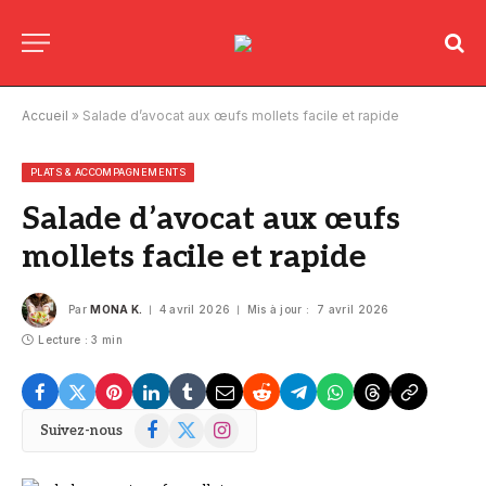
Accueil
»
Salade d’avocat aux œufs mollets facile et rapide
PLATS & ACCOMPAGNEMENTS
Salade d’avocat aux œufs
mollets facile et rapide
Par
MONA K.
4 avril 2026
Mis à jour :
7 avril 2026
Lecture : 3 min
Facebook
X
Instagram
Suivez-nous
(Twitter)