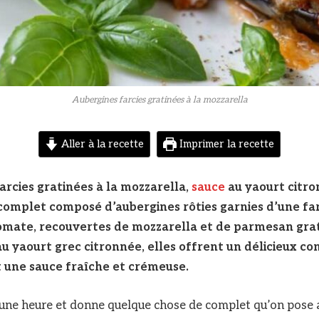
Aubergines farcies gratinées à la mozzarella
Aller à la recette
Imprimer la recette
arcies gratinées à la mozzarella,
sauce
au yaourt citro
omplet composé d’aubergines rôties garnies d’une far
tomate, recouvertes de mozzarella et de parmesan grat
u yaourt grec citronnée, elles offrent un délicieux co
t une sauce fraîche et crémeuse.
n une heure et donne quelque chose de complet qu’on pose a