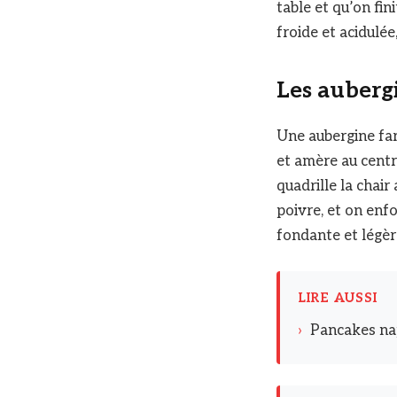
table et qu’on fin
froide et acidulée,
Les aubergi
Une aubergine far
et amère au centr
quadrille la chair
poivre, et on enf
fondante et légè
LIRE AUSSI
›
Pancakes nap