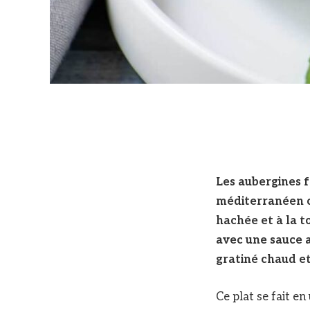
Les aubergines f
méditerranéen c
hachée et à la 
avec une sauce a
gratiné chaud e
Ce plat se fait e