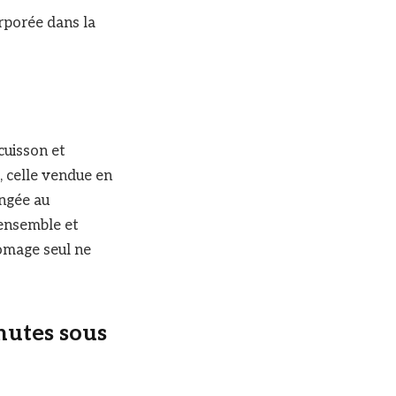
rporée dans la
cuisson et
, celle vendue en
angée au
 ensemble et
romage seul ne
inutes sous