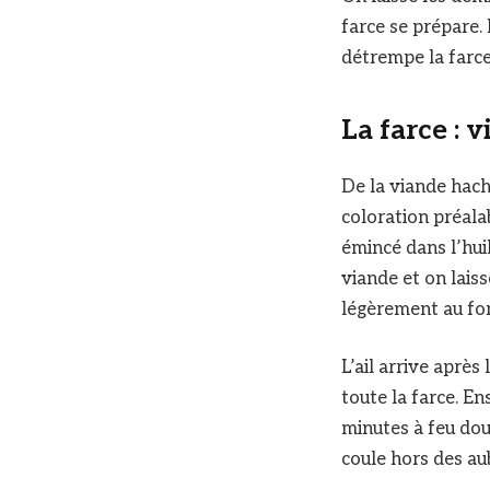
farce se prépare. 
détrempe la farce
La farce : 
De la viande hach
coloration préala
émincé dans l’hui
viande et on lais
légèrement au fon
L’ail arrive après
toute la farce. Ens
minutes à feu dou
coule hors des au