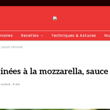
inaires
Recettes
Techniques & Astuces
Nu
 yaourt citronné
inées à la mozzarella, sauc
Lecture : 8 min