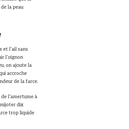
 de la peau
e
et l’ail sans
ir l’oignon
u, on ajoute la
qui accroche
ndeur de la farce.
ne de l’amertume à
 mijoter dix
rce trop liquide