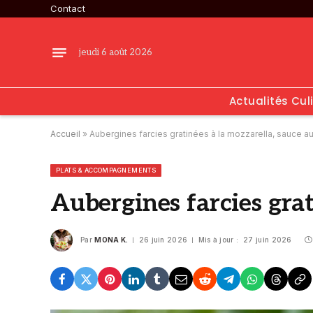
Contact
jeudi 6 août 2026
Actualités Cul
Accueil
»
Aubergines farcies gratinées à la mozzarella, sauce au
PLATS & ACCOMPAGNEMENTS
Aubergines farcies grat
Par
MONA K.
26 juin 2026
Mis à jour :
27 juin 2026