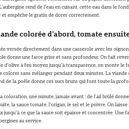
L’aubergine rend de l’eau en cuisant, cette eau dans le fond
 et empêche le gratin de dorer correctement.
viande colorée d’abord, tomate ensuit
ée versée directement dans une casserole avec les oignons 
ble donne une farce grise et sans profondeur. On fait reven
le d’olive à feu moyen jusqu’à transparence, on monte le fe
se colorer sans mélanger pendant deux minutes. La viande 
d de la poêle donne ces sucs bruns qui font toute la profo
 la coloration, une minute, jamais avant : de l’ail brûlé don
uite, la sauce tomate, l’origan, le sel et le poivre. On laisse
x jusqu’à ce que la sauce soit épaisse et concentrée. Une fa
bergines au service.