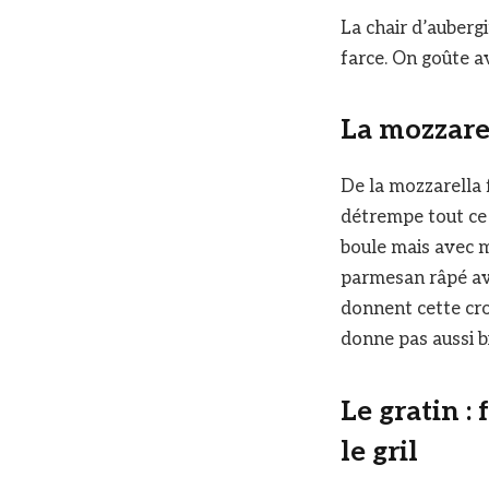
La chair d’auberg
farce. On goûte av
La mozzare
De la mozzarella 
détrempe tout ce 
boule mais avec m
parmesan râpé av
donnent cette cro
donne pas aussi b
Le gratin :
le gril