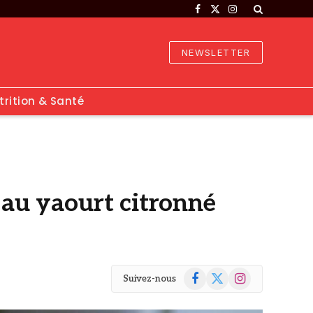
Facebook
X
Instagram
(Twitter)
NEWSLETTER
trition & Santé
e au yaourt citronné
Facebook
X
Instagram
Suivez-nous
(Twitter)