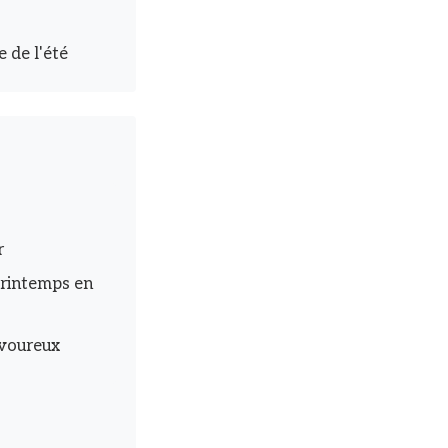
 de l'été
r
printemps en
avoureux