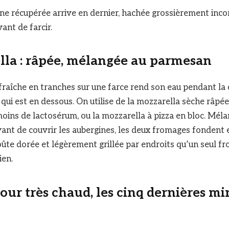
ine récupérée arrive en dernier, hachée grossièrement inco
ant de farcir.
lla : râpée, mélangée au parmesan
fraîche en tranches sur une farce rend son eau pendant la 
qui est en dessous. On utilise de la mozzarella sèche râpée
oins de lactosérum, ou la mozzarella à pizza en bloc. Mél
ant de couvrir les aubergines, les deux fromages fondent
ûte dorée et légèrement grillée par endroits qu’un seul f
ien.
 four très chaud, les cinq dernières m