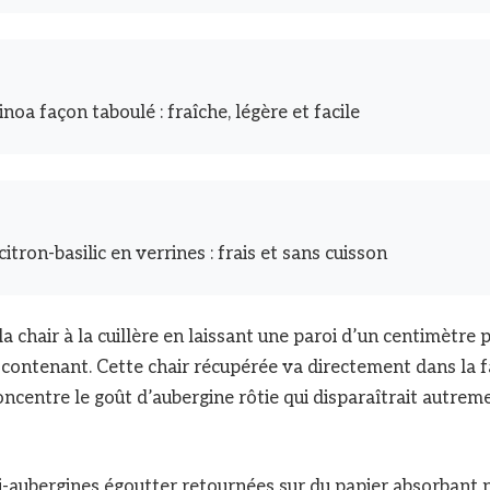
noa façon taboulé : fraîche, légère et facile
tron-basilic en verrines : frais et sans cuisson
la chair à la cuillère en laissant une paroi d’un centimètre 
ontenant. Cette chair récupérée va directement dans la fa
oncentre le goût d’aubergine rôtie qui disparaîtrait autrem
i-aubergines égoutter retournées sur du papier absorbant 