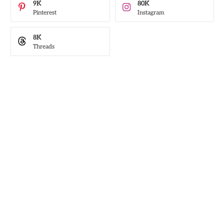
9K
80K
Pinterest
Instagram
8K
Threads