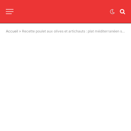
Accueil
»
Recette poulet aux olives et artichauts : plat méditerranéen simple et savoureux au four