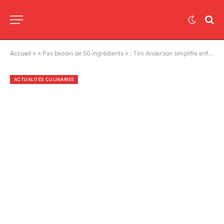
Accueil
»
« Pas besoin de 50 ingrédients » : Tim Anderson simplifie enfin la cuisine japonaise à la maison
ACTUALITÉS CULINAIRES