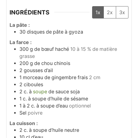
INGRÉDIENTS
1x
2x
3x
La pâte :
30
disques de pâte à gyoza
La farce :
300
g
de bœuf haché
10 à 15 % de matière
grasse
200
g
de chou chinois
2
gousses
d’ail
1
morceau
de gingembre frais
2 cm
2
ciboules
2
c. à
soupe
de sauce soja
1
c. à soupe
d’huile de sésame
1 à 2
c. à soupe
d’eau
optionnel
Sel
poivre
La cuisson :
2
c. à soupe
d’huile neutre
10
cl
d’eau