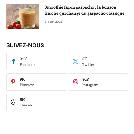
Smoothie façon gaspacho : la boisson
fraîche qui change du gaspacho classique
8 août 2026
SUIVEZ-NOUS
91K
8K
Facebook
Twitter
9K
80K
Pinterest
Instagram
8K
Threads