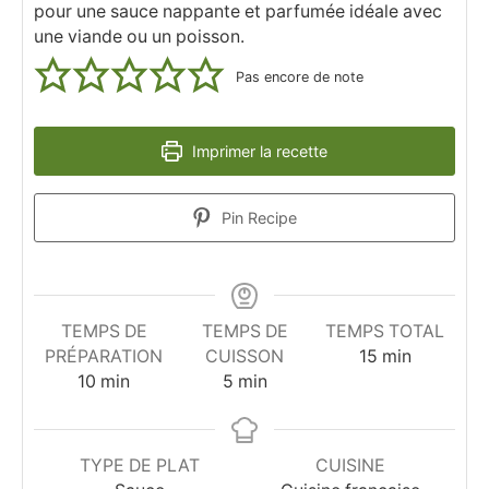
pour une sauce nappante et parfumée idéale avec
une viande ou un poisson.
Pas encore de note
Imprimer la recette
Pin Recipe
TEMPS DE
TEMPS DE
TEMPS TOTAL
minutes
PRÉPARATION
CUISSON
15
min
minutes
minutes
10
min
5
min
TYPE DE PLAT
CUISINE