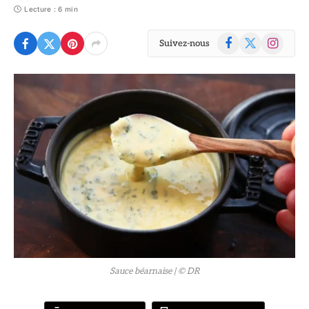
Lecture : 6 min
Facebook
X
Instagram
Suivez-nous
(Twitter)
© DR
Sauce béarnaise
| © DR