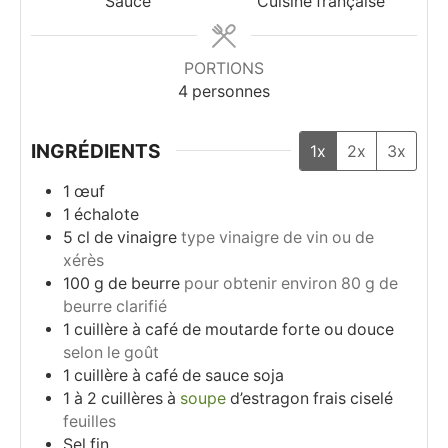
Sauce
Cuisine française
PORTIONS
4
personnes
INGRÉDIENTS
1x
2x
3x
1
œuf
1
échalote
5
cl
de vinaigre
type vinaigre de vin ou de
xérès
100
g
de beurre
pour obtenir environ 80 g de
beurre clarifié
1
cuillère à café
de moutarde forte ou douce
selon le goût
1
cuillère à café
de sauce soja
1 à 2
cuillères à
soupe
d’estragon frais ciselé
feuilles
Sel fin