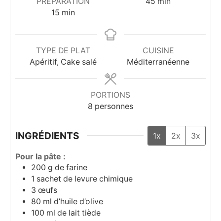
minutes
PRÉPARATION
45
min
minutes
15
min
TYPE DE PLAT
CUISINE
Apéritif, Cake salé
Méditerranéenne
PORTIONS
8
personnes
INGRÉDIENTS
1x
2x
3x
Pour la pâte :
200
g
de farine
1
sachet de levure chimique
3
œufs
80
ml
d’huile d’olive
100
ml
de lait tiède