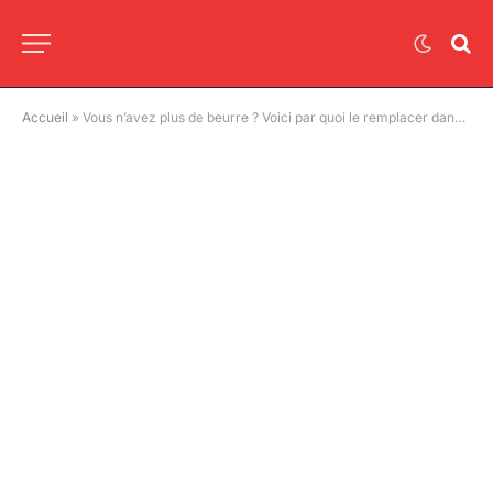
Accueil
»
Vous n’avez plus de beurre ? Voici par quoi le remplacer dans un gâteau au chocolat (et le résultat est bluffant)