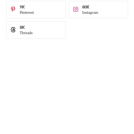
9K
80K
Pinterest
Instagram
8K
Threads