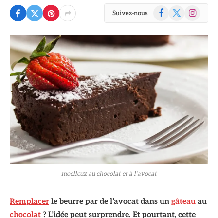
Facebook
X
Instagram
Suivez-nous
(Twitter)
moelleux au chocolat et à l’avocat
Remplacer
le beurre par de l’avocat dans un
gâteau
au
chocolat
? L’idée peut surprendre. Et pourtant, cette