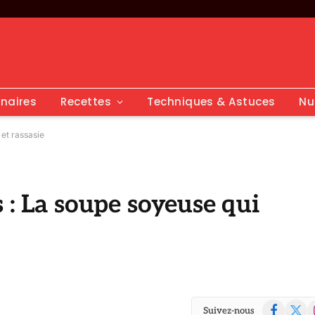
inaires
Recettes
Techniques & Astuces
Nu
 et rassasie
 : La soupe soyeuse qui
Facebook
X
I
Suivez-nous