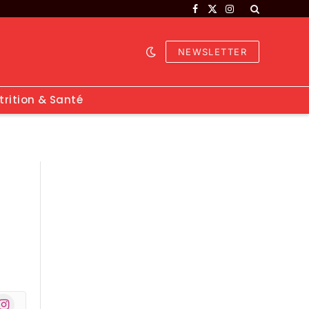
Facebook
X
Instagram
(Twitter)
NEWSLETTER
trition & Santé
nstagram