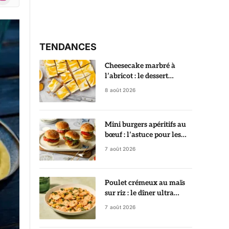
r)
TENDANCES
Cheesecake marbré à
l’abricot : le dessert
crémeux qui fait toujours
8 août 2026
son effet
Mini burgers apéritifs au
bœuf : l’astuce pour les
garder ultra juteux
7 août 2026
Poulet crémeux au maïs
sur riz : le dîner ultra
gourmand prêt en 35
7 août 2026
minutes