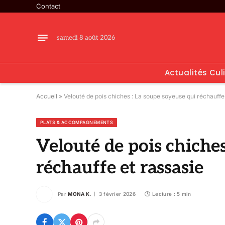
Contact
samedi 8 août 2026
Actualités Cul
Accueil
»
Velouté de pois chiches : La soupe soyeuse qui réchauffe
PLATS & ACCOMPAGNEMENTS
Velouté de pois chiches
réchauffe et rassasie
Par
MONA K.
3 février 2026
Lecture : 5 min