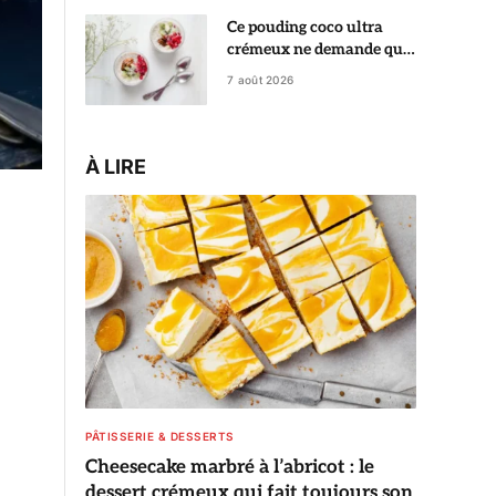
Ce pouding coco ultra
crémeux ne demande que
5 minutes de préparation
7 août 2026
À LIRE
PÂTISSERIE & DESSERTS
Cheesecake marbré à l’abricot : le
dessert crémeux qui fait toujours son