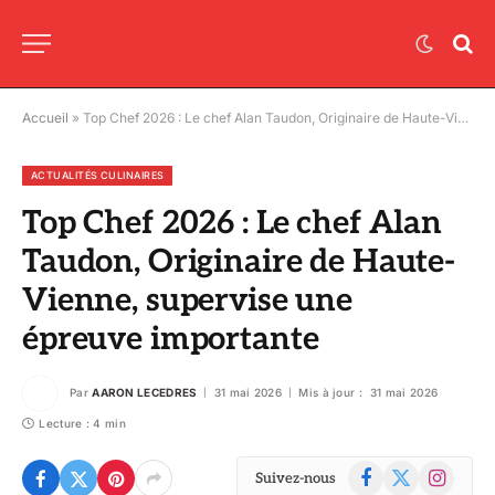
Accueil
»
Top Chef 2026 : Le chef Alan Taudon, Originaire de Haute-Vienne, supervise une épreuve importante
ACTUALITÉS CULINAIRES
Top Chef 2026 : Le chef Alan
Taudon, Originaire de Haute-
Vienne, supervise une
épreuve importante
Par
AARON LECEDRES
31 mai 2026
Mis à jour :
31 mai 2026
Lecture : 4 min
Facebook
X
Instagram
Suivez-nous
(Twitter)