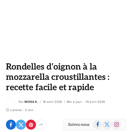
Rondelles d’oignon à la
mozzarella croustillantes :
recette facile et rapide
Par
MONA K.
18 avril 2026
Mis à jour :
19 avril 2026
Lecture : 3 min
Facebook
X
Instagram
Suivez-nous
(Twitter)