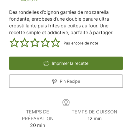
Des rondelles d’oignon garnies de mozzarella
fondante, enrobées d’une double panure ultra
croustillante puis frites ou cuites au four. Une
recette simple et addictive, parfaite à partager.
Pas encore de note
Imprimer la recette
Pin Recipe
TEMPS DE
TEMPS DE CUISSON
minutes
PRÉPARATION
12
min
minutes
20
min