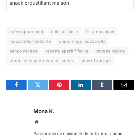
snack croustillant maison
apéro gourmand
cuisine facile
friture maison
mozzarella fondante
onion rings mozzarella
panko recette
recette apéritif facile
recette rapide
rondelles oignon croustillantes
snack fromage
Facebook
Twitter
Pinterest
LinkedIn
Tumblr
Email
Mona K.
Site
web
Passionnée de cuisine et de nutrition. J’aime