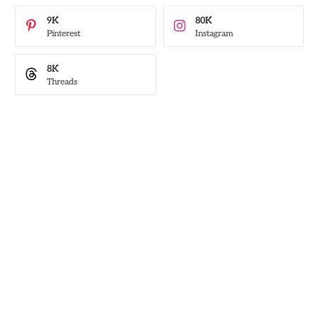
9K
80K
Pinterest
Instagram
8K
Threads