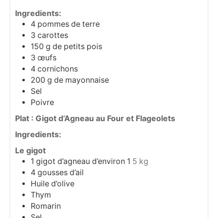
Ingredients:
4
pommes de terre
3
carottes
150
g
de petits pois
3
œufs
4
cornichons
200
g
de mayonnaise
Sel
Poivre
Plat : Gigot d’Agneau au Four et Flageolets
Ingredients:
Le gigot
1
gigot d’agneau d’environ 1
5 kg
4
gousses
d’ail
Huile d’olive
Thym
Romarin
Sel