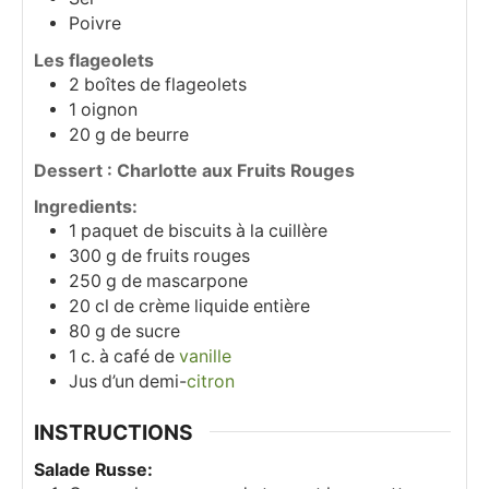
Poivre
Les flageolets
2
boîtes de flageolets
1
oignon
20
g
de beurre
Dessert : Charlotte aux Fruits Rouges
Ingredients:
1
paquet de biscuits à la cuillère
300
g
de fruits rouges
250
g
de mascarpone
20
cl
de crème liquide entière
80
g
de sucre
1
c. à café
de
vanille
Jus d’un demi-
citron
INSTRUCTIONS
Salade Russe: