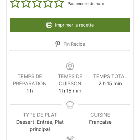
Pas encore de note
Imprimer la recette
Pin Recipe
TEMPS DE
TEMPS DE
TEMPS TOTAL
heures
minutes
PRÉPARATION
CUISSON
2
h
15
min
heure
heure
minutes
1
h
1
h
15
min
TYPE DE PLAT
CUISINE
Dessert, Entrée, Plat
Française
principal