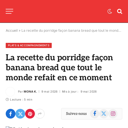
Accueil
»
La recette du porridge façon banana bread que tout le monde refait en ce moment
PLATS & ACCOMPAGNEMENTS
La recette du porridge façon
banana bread que tout le
monde refait en ce moment
Par
MONA K.
9 mai 2026
Mis à jour :
9 mai 2026
Lecture : 5 min
Facebook
X
Instagram
Suivez-nous
(Twitter)