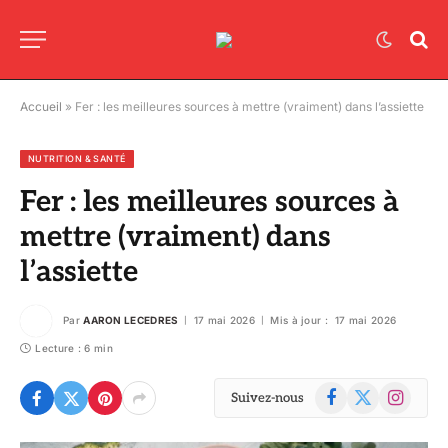
Accueil
»
Fer : les meilleures sources à mettre (vraiment) dans l’assiette
NUTRITION & SANTÉ
Fer : les meilleures sources à
mettre (vraiment) dans
l’assiette
Par
AARON LECEDRES
17 mai 2026
Mis à jour :
17 mai 2026
Lecture : 6 min
Facebook
X
Instagram
Suivez-nous
(Twitter)