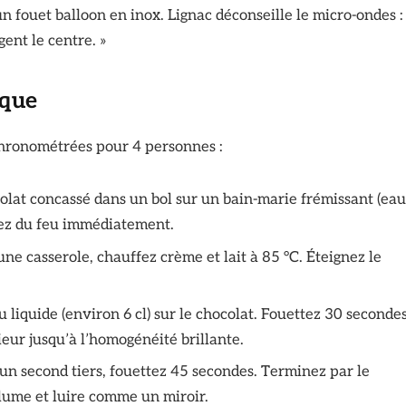
un fouet balloon en inox. Lignac déconseille le micro-ondes :
gent le centre. »
ique
chronométrées pour 4 personnes :
colat concassé dans un bol sur un bain-marie frémissant (eau
rez du feu immédiatement.
ne casserole, chauffez crème et lait à 85 °C. Éteignez le
u liquide (environ 6 cl) sur le chocolat. Fouettez 30 seconde
ieur jusqu’à l’homogénéité brillante.
un second tiers, fouettez 45 secondes. Terminez par le
olume et luire comme un miroir.