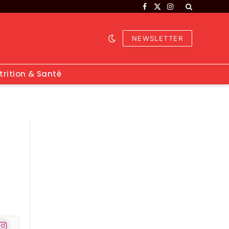
Facebook
X
Instagram
(Twitter)
NEWSLETTER
trition & Santé
nstagram