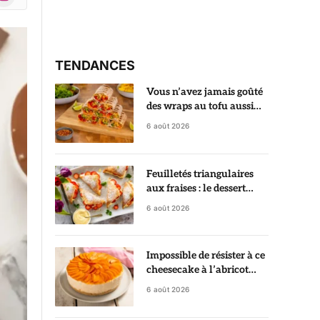
r)
TENDANCES
Vous n’avez jamais goûté
des wraps au tofu aussi
croustillants et savoureux
6 août 2026
Feuilletés triangulaires
aux fraises : le dessert
croustillant qui fait croire
6 août 2026
à une pâtisserie de chef
Impossible de résister à ce
cheesecake à l’abricot
sans cuisson, prêt sans
6 août 2026
allumer le four