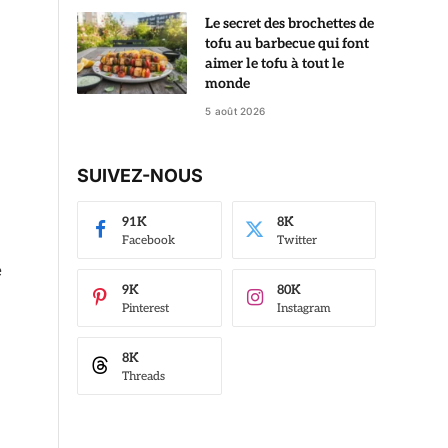
Le secret des brochettes de
tofu au barbecue qui font
aimer le tofu à tout le
monde
5 août 2026
SUIVEZ-NOUS
91K
8K
Facebook
Twitter
e
9K
80K
Pinterest
Instagram
8K
Threads