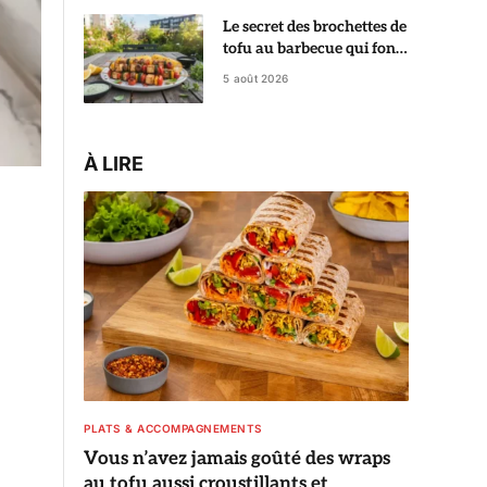
Le secret des brochettes de
tofu au barbecue qui font
aimer le tofu à tout le
5 août 2026
monde
À LIRE
PLATS & ACCOMPAGNEMENTS
Vous n’avez jamais goûté des wraps
au tofu aussi croustillants et