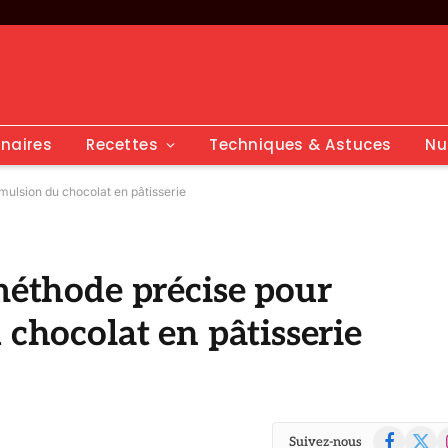
inaires
Recettes
Techniques & Astuces
Nu
émulsion du chocolat en pâtisserie
 méthode précise pour
 chocolat en pâtisserie
Facebook
X
I
Suivez-nous