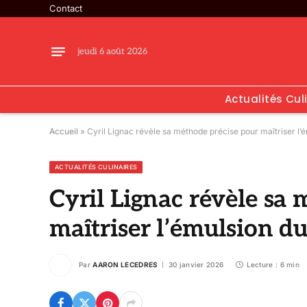
Contact
jeudi 6 août 2026
Actualités Cul
Accueil
»
Cyril Lignac révèle sa méthode précise pour maîtriser l’
ACTUALITÉS CULINAIRES
Cyril Lignac révèle sa
maîtriser l’émulsion du
Par
AARON LECEDRES
30 janvier 2026
Lecture : 6 min