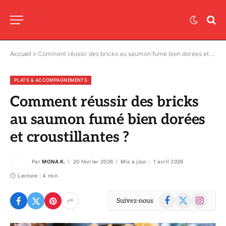
Accueil
»
Comment réussir des bricks au saumon fumé bien dorées et croustillantes ?
PLATS & ACCOMPAGNEMENTS
Comment réussir des bricks
au saumon fumé bien dorées
et croustillantes ?
Par
MONA K.
20 février 2026
Mis à jour :
1 avril 2026
Lecture : 4 min
Facebook
X
Instagram
Suivez-nous
(Twitter)