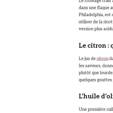
Le fromage frais 
dans une flaque au
Philadelphia, est
utiliser de la ri
version plus acid
Le citron :
Le jus de
citron
da
les saveurs, donne
plutôt que lourde.
quelques gouttes 
L’huile d’ol
Une première cuil