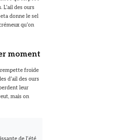
. L’ail des ours
feta donne le sel
e crémeux qu’on
nier moment
trempette froide
les d’ail des ours
perdent leur
veut, mais on
issante de l'été