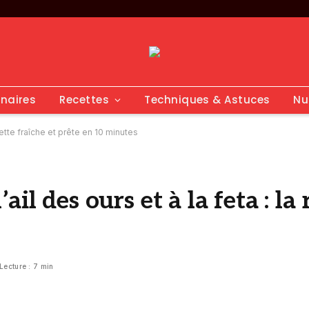
inaires
Recettes
Techniques & Astuces
Nu
cette fraîche et prête en 10 minutes
il des ours et à la feta : la 
Lecture : 7 min