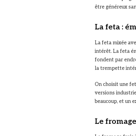
être généreux san
La feta : é
La feta mixée ave
intérêt. La feta é
fondent par endro
la trempette inté
On choisit une fe
versions industrie
beaucoup, et un e
Le fromage f