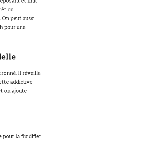
eposant et finit
rêt ou
. On peut aussi
eh pour une
delle
ronné. Il réveille
ette addictive
et on ajoute
our la fluidifier