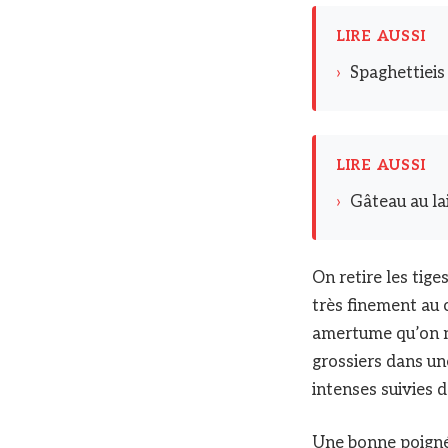
LIRE AUSSI
›
Spaghettieis
LIRE AUSSI
›
Gâteau au lai
On retire les tiges
très finement au c
amertume qu’on n
grossiers dans u
intenses suivies 
Une bonne poignée 