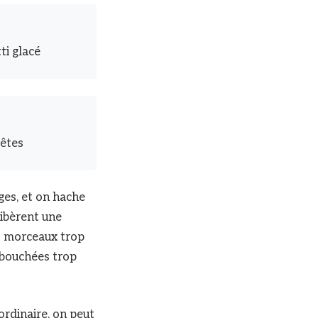
ti glacé
fêtes
iges, et on hache
libèrent une
s morceaux trop
 bouchées trop
ordinaire, on peut