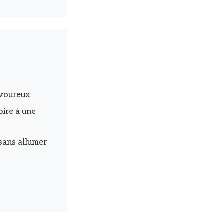
avoureux
roire à une
 sans allumer