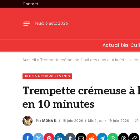
Contact
jeudi 6 août 2026
Actualités Cul
Accueil
»
Trempette crémeuse à l’ail des ours et à la feta : la re
PLATS & ACCOMPAGNEMENTS
Trempette crémeuse à l’a
en 10 minutes
Par
MONA K.
18 juin 2026
Mis à jour :
19 juin 2026