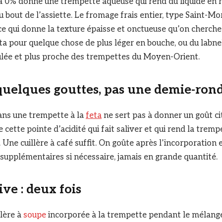
à 0% donne une trempette aqueuse qui rend du liquide en r
 bout de l’assiette. Le fromage frais entier, type Saint-Mo
 ce qui donne la texture épaisse et onctueuse qu’on cherche
cotta pour quelque chose de plus léger en bouche, ou du labn
ulée et plus proche des trempettes du Moyen-Orient.
 quelques gouttes, pas une demie-ron
ns une trempette à la
feta
ne sert pas à donner un goût cit
 cette pointe d’acidité qui fait saliver et qui rend la tremp
 Une cuillère à café suffit. On goûte après l’incorporation 
supplémentaires si nécessaire, jamais en grande quantité.
ive : deux fois
lère à
soupe
incorporée à la trempette pendant le mélange p