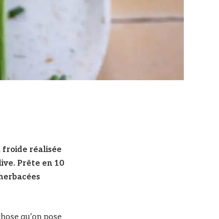
 froide réalisée
olive. Prête en 10
 herbacées
chose qu’on pose