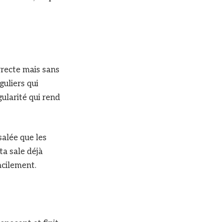
rrecte mais sans
guliers qui
ularité qui rend
salée que les
ta sale déjà
acilement.