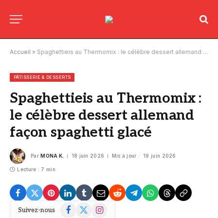
Accueil
»
Spaghettieis au Thermomix : le célèbre dessert allemand façon spaghetti glacé
PÂTISSERIE & DESSERTS
Spaghettieis au Thermomix :
le célèbre dessert allemand
façon spaghetti glacé
Par
MONA K.
18 juin 2026
Mis à jour :
19 juin 2026
Lecture : 7 min
Facebook
X
Instagram
Suivez-nous
(Twitter)