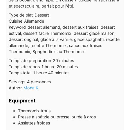
et spectaculaire, parfait pour l'été.
Type de plat
Dessert
Cuisine
Allemande
Keyword
dessert allemand, dessert aux fraises, dessert
estival, dessert facile Thermomix, dessert glacé maison,
dessert original, glace à la vanille, glace spaghetti, recette
allemande, recette Thermomix, sauce aux fraises
Thermomix, Spaghettieis au Thermomix
minutes
Temps de préparation
20
minutes
heure
minutes
Temps de repos
1
heure
20
minutes
heure
minutes
Temps total
1
heure
40
minutes
Servings
4
personnes
Author
Mona K.
Equipment
Thermomix trous
Presse à spätzle ou presse-purée à gros
Assiettes froides