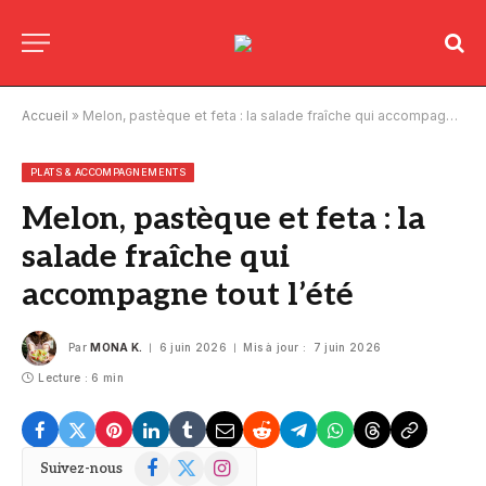
Accueil
»
Melon, pastèque et feta : la salade fraîche qui accompagne tout l’été
PLATS & ACCOMPAGNEMENTS
Melon, pastèque et feta : la
salade fraîche qui
accompagne tout l’été
Par
MONA K.
6 juin 2026
Mis à jour :
7 juin 2026
Lecture : 6 min
Facebook
X
Instagram
Suivez-nous
(Twitter)