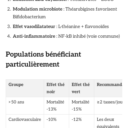
Modulation microbiote
: Théarubigines favorisent
Bifidobacterium
Effet vasodilatateur
: L-théanine + flavonoïdes
Anti-inflammatoire
: NF-kB inhibé (voie commune)
Populations bénéficiant
particulièrement
Groupe
Effet thé
Effet thé
Recommandati
noir
vert
>50 ans
Mortalité
Mortalité
≥2 tasses/jour
-13%
-15%
Cardiovasculaire
-10%
-12%
Les deux
équivalents