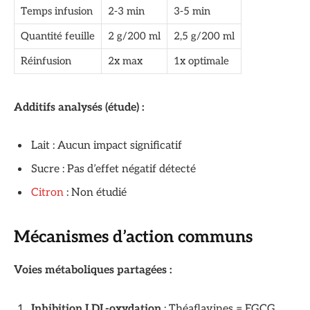
Temps infusion
2-3 min
3-5 min
Quantité feuille
2 g/200 ml
2,5 g/200 ml
Réinfusion
2x max
1x optimale
Additifs analysés (étude) :
Lait : Aucun impact significatif
Sucre : Pas d’effet négatif détecté
Citron
: Non étudié
Mécanismes d’action communs
Voies métaboliques partagées :
Inhibition LDL-oxydation
: Théaflavines = EGCG