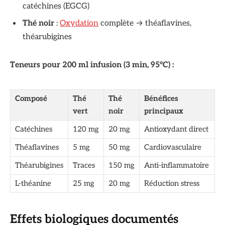
catéchines (EGCG)
Thé noir
:
Oxydation
complète → théaflavines,
théarubigines
Teneurs pour 200 ml infusion (3 min, 95°C) :
Composé
Thé
Thé
Bénéfices
vert
noir
principaux
Catéchines
120 mg
20 mg
Antioxydant direct
Théaflavines
5 mg
50 mg
Cardiovasculaire
Théarubigines
Traces
150 mg
Anti-inflammatoire
L-théanine
25 mg
20 mg
Réduction stress
Effets biologiques documentés