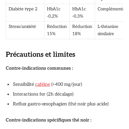
Diabète type 2
HbA1c
HbA1c
Complémentair
-0,2%
-0,3%
Stress/anxiété
Réduction
Réduction
L-théanine
15%
18%
similaire
Précautions et limites
Contre-indications communes :
Sensibilité
caféine
(>400 mg/jour)
Interactions fer (2h décalage)
Reflux gastro-œsophagien (thé noir plus acide)
Contre-indications spécifiques thé noir :