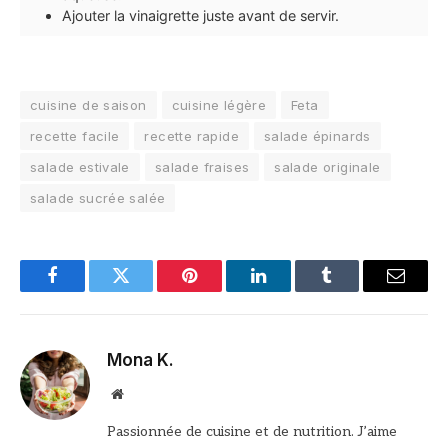
Ajouter la vinaigrette juste avant de servir.
cuisine de saison
cuisine légère
Feta
recette facile
recette rapide
salade épinards
salade estivale
salade fraises
salade originale
salade sucrée salée
Facebook
Twitter
Pinterest
LinkedIn
Tumblr
Email
Mona K.
Site
web
Passionnée de cuisine et de nutrition. J’aime