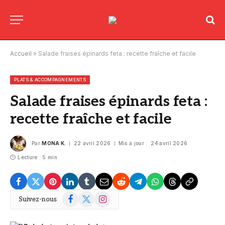
Accueil
»
Salade fraises épinards feta : recette fraîche et facile
PLATS & ACCOMPAGNEMENTS
Salade fraises épinards feta :
recette fraîche et facile
Par
MONA K.
22 avril 2026
Mis à jour :
24 avril 2026
Lecture : 5 min
Facebook
X
Instagram
Suivez-nous
(Twitter)