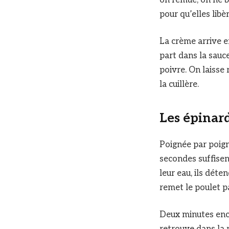
pour qu’elles libè
La crème arrive en
part dans la sauce
poivre. On laisse 
la cuillère.
Les épinard
Poignée par poigné
secondes suffisen
leur eau, ils déte
remet le poulet p
Deux minutes enco