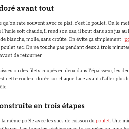
 doré avant tout
 qu’on rate souvent avec ce plat, c’est le poulet. On le me
l’huile soit chaude, il rend son eau, il bout dans son jus au 
nde blanche, molle, sans croûte. On évite ça simplement :
p
, poulet sec. On ne touche pas pendant deux à trois minutes
avant de retourner.
isses ou des filets coupés en deux dans l’épaisseur, les de
st cette couleur dorée sur chaque face avant d’aller plus l
êle.
construite en trois étapes
ns la même poêle avec les sucs de cuisson du
poulet
. Une mi
rûle pas. Les tomates séchées ensuite, coupées en lamelle