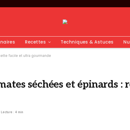
inaires
Recettes
Techniques & Astuces
Nu
ette facile et ultra gourmande
tes séchées et épinards : re
Lecture : 4 min