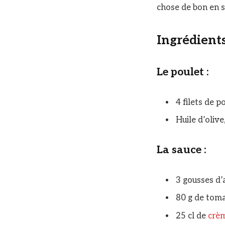
chose de bon en 
Ingrédient
Le poulet :
4 filets de p
Huile d’olive,
La sauce :
3 gousses d’a
80 g de toma
25 cl de
crè