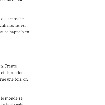
e qui accroche
rika fumé, sel,
 sauce nappe bien
on. Trente
et ils rendent
urne une fois, on
t le monde se