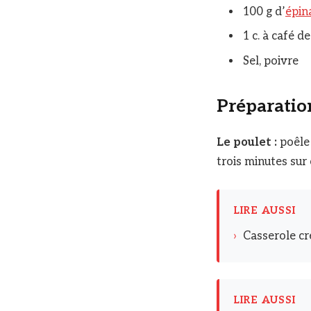
100 g d’
épin
1 c. à café 
Sel, poivre
Préparatio
Le poulet :
poêle 
trois minutes sur
LIRE AUSSI
›
Casserole cré
LIRE AUSSI