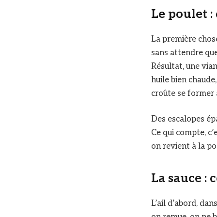
Le poulet :
La première chose
sans attendre que 
Résultat, une via
huile bien chaude
croûte se former 
Des escalopes épa
Ce qui compte, c’e
on revient à la po
La sauce : 
L’ail d’abord, da
on remue, on ne b