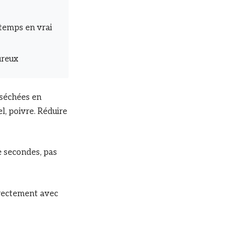
temps en vrai
ureux
 séchées en
l, poivre. Réduire
e secondes, pas
irectement avec