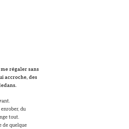
x me régaler sans
ui accroche, des
dedans.
vant.
 enrober, du
nge tout.
ie de quelque