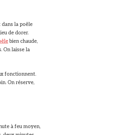
t dans la poêle
lieu de dorer.
oêle
bien chaude,
. On laisse la
ux fonctionnent.
oin. On réserve,
nute à feu moyen,
s, deux minutes