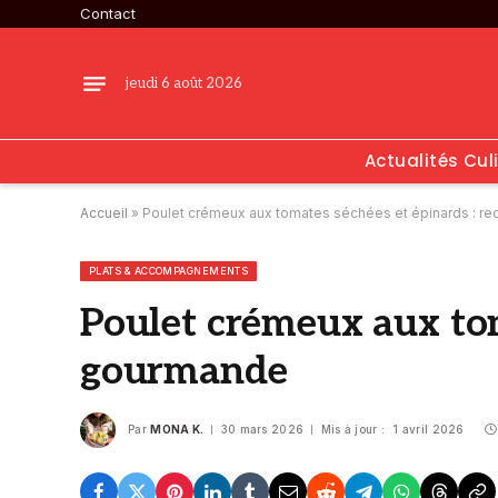
Contact
jeudi 6 août 2026
Actualités Cul
Accueil
»
Poulet crémeux aux tomates séchées et épinards : rec
PLATS & ACCOMPAGNEMENTS
Poulet crémeux aux toma
gourmande
Par
MONA K.
30 mars 2026
Mis à jour :
1 avril 2026