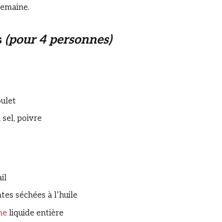
semaine.
s
(pour 4 personnes)
oulet
 sel, poivre
il
tes séchées à l’huile
me
liquide entière