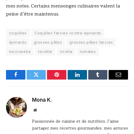
mes notes. Certains mensonges culinaires valent la
peine d’être maintenus.
coquilles
Coquilles farcies ricotta-épinards
épinards
grosses pâtes
grosses pâtes farcies
mozzarella
recette
ricotta
tomates
Facebook
Twitter
Pinterest
LinkedIn
Tumblr
Email
Mona K.
Site
web
Passionnée de cuisine et de nutrition. J’aime
partager mes recettes gourmandes, mes astuces