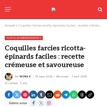
Accueil
»
Coquilles farcies ricotta-épinards faciles : recette crémeuse et savoureuse
PLATS & ACCOMPAGNEMENTS
Coquilles farcies ricotta-
épinards faciles : recette
crémeuse et savoureuse
Par
MONA K.
18 mars 2026
Mis à jour :
1 avril 2026
Lecture : 5 min
Facebook
X
Instagram
Suivez-nous
(Twitter)