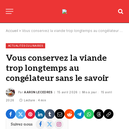
Accueil
»
Vous conservez la viande trop longtemps au congélateur sans le savoir
ACTUALITÉS CULINAIRES
Vous conservez la viande
trop longtemps au
congélateur sans le savoir
Par
AARON LECEDRES
15 avril 2026
Mis à jour :
15 avril
2026
Lecture : 4 min
Facebook
X
Instagram
Suivez-nous
(Twitter)