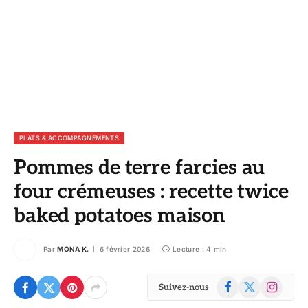
PLATS & ACCOMPAGNEMENTS
Pommes de terre farcies au
four crémeuses : recette twice
baked potatoes maison
Par
MONA K.
6 février 2026
Lecture : 4 min
Facebook
X
Instagram
Suivez-nous
(Twitter)