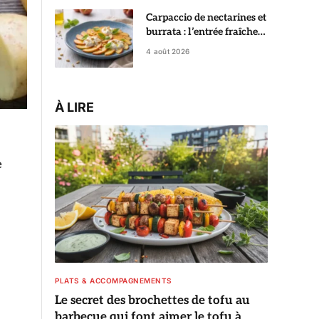
Carpaccio de nectarines et
burrata : l’entrée fraîche
de l’été prête en 10
4 août 2026
minutes
À LIRE
e
PLATS & ACCOMPAGNEMENTS
Le secret des brochettes de tofu au
barbecue qui font aimer le tofu à