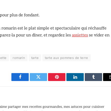
pour plus de fondant.
romarin est le plat simple et spectaculaire qui réchauffe
éparez-la pour un dîner, et regardez les
assiettes
se vider en
ette
romarin
tarte
tarte aux pommes de terre
Facebook
Twitter
Pinterest
LinkedIn
Tumblr
J’aime partager mes recettes gourmandes, mes astuces pour cuisiner