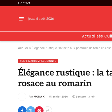
Contact
jeudi 6 août 2026
Actualités Cul
Accueil
»
Élégance rustique : la tarte aux pommes de terre en ros
PLATS & ACCOMPAGNEMENTS
Élégance rustique : la 
rosace au romarin
Par
MONA K.
5 janvier 2026
Lecture : 3 min