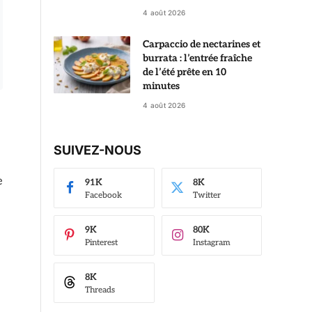
4 août 2026
Carpaccio de nectarines et
burrata : l’entrée fraîche
de l’été prête en 10
minutes
4 août 2026
SUIVEZ-NOUS
e
91K
8K
Facebook
Twitter
9K
80K
Pinterest
Instagram
8K
Threads