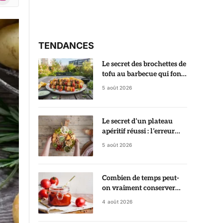
r)
TENDANCES
Le secret des brochettes de
tofu au barbecue qui font
aimer le tofu à tout le
5 août 2026
monde
Le secret d’un plateau
apéritif réussi : l’erreur
que tout le monde fait
5 août 2026
avec les crackers
Combien de temps peut-
on vraiment conserver
une pâte de tomate
4 août 2026
ouverte ? La réponse va
vous surprendre