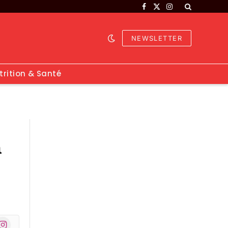
Facebook
X
Instagram
(Twitter)
NEWSLETTER
trition & Santé
n
nstagram