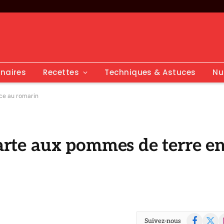
inaires
Recettes
Techniques & Astuces
Nu
ace au romarin
tarte aux pommes de terre e
Facebook
X
I
Suivez-nous