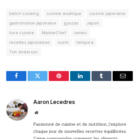
batch cooking
cuisine asiatique
cuisine japonaise
gastronomie japonaise
gyozas
Japon
livre cuisine
MasterChef
ramen
recettes japonaises
sushi
tempura
Tim Anderson
Facebook
Twitter
Pinterest
LinkedIn
Tumblr
Email
Aaron Lecedres
Site
web
Passionné de cuisine et de nutrition, j’explore
chaque jour de nouvelles recettes équilibrées.
J’aime comprendre comment les aliments