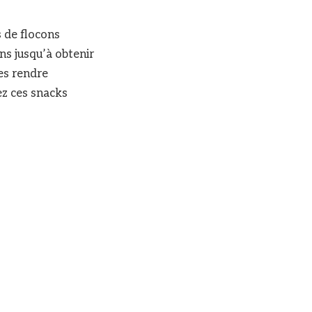
s de flocons
ns jusqu’à obtenir
les rendre
tez ces snacks