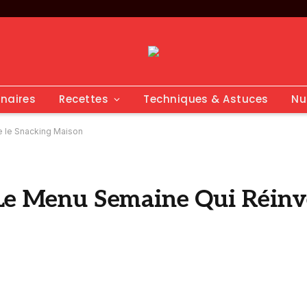
inaires
Recettes
Techniques & Astuces
Nu
e le Snacking Maison
 Le Menu Semaine Qui Réinv