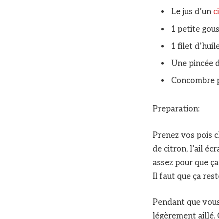
Le jus d’un
c
1 petite gous
1 filet d’huile
Une pincée d
Concombre p
Preparation:
Prenez vos pois ch
de citron, l’ail é
assez pour que ç
Il faut que ça res
Pendant que vous 
légèrement aillé. 