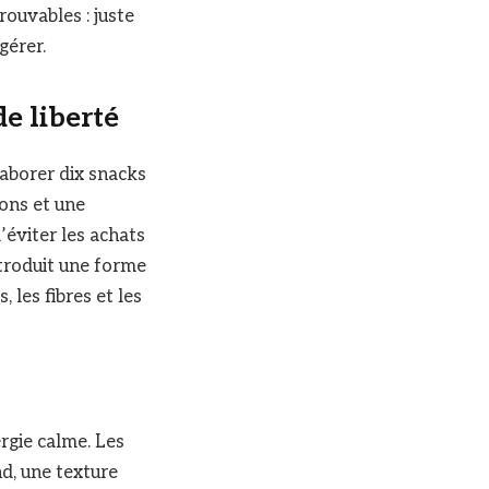
rouvables : juste
gérer.
de liberté
laborer dix snacks
ions et une
’éviter les achats
introduit une forme
, les fibres et les
ergie calme. Les
d, une texture