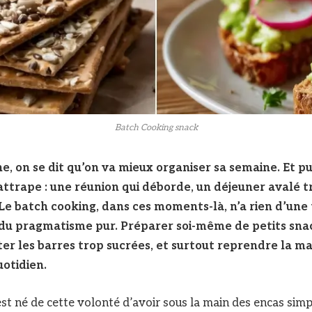
Batch Cooking snack
 on se dit qu’on va mieux organiser sa semaine. Et pui
rattrape : une réunion qui déborde, un déjeuner avalé tr
Le batch cooking, dans ces moments-là, n’a rien d’un
t du pragmatisme pur. Préparer soi-même de petits sna
iter les barres trop sucrées, et surtout reprendre la ma
otidien.
st né de cette volonté d’avoir sous la main des encas simpl