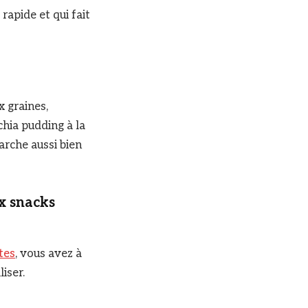
rapide et qui fait
x graines,
chia pudding à la
rche aussi bien
x snacks
tes
, vous avez à
iser.