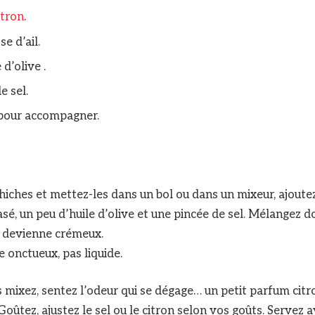
itron
.
se d’ail.
 d’olive .
e sel.
our accompagner.
iches et mettez-les dans un bol ou dans un mixeur, ajoutez l
crasé, un peu d’huile d’olive et une pincée de sel. Mélangez 
a devienne crémeux.
te onctueux, pas liquide.
mixez, sentez l’odeur qui se dégage… un petit parfum citr
Goûtez, ajustez le sel ou le citron selon vos goûts. Servez 