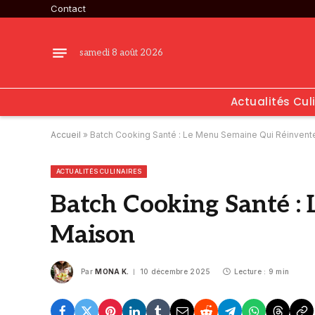
Contact
samedi 8 août 2026
Actualités Cul
Accueil
»
Batch Cooking Santé : Le Menu Semaine Qui Réinvent
ACTUALITÉS CULINAIRES
Batch Cooking Santé :
Maison
Par
MONA K.
10 décembre 2025
Lecture : 9 min