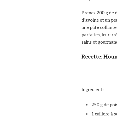
Prenez 200 g de d
d’avoine et un pe
une pâte collante.
parfaites, leur ir
sains et gourmand
Recette: Hou
Ingrédients :
250 g de pois
1 cuillère à 