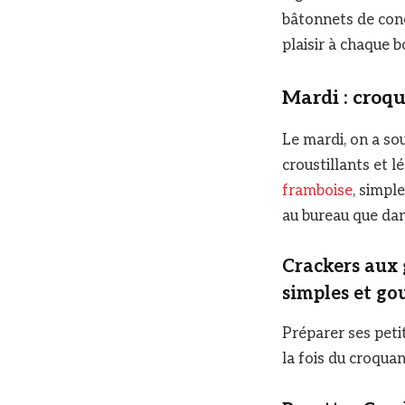
bâtonnets de conco
plaisir à chaque 
Mardi : croqu
Le mardi, on a so
croustillants et l
framboise
, simpl
au bureau que dan
Crackers aux 
simples et g
Préparer ses petit
la fois du croquan