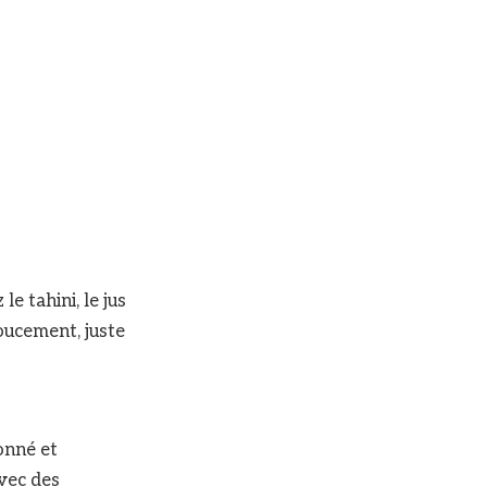
e tahini, le jus
doucement, juste
onné et
avec des