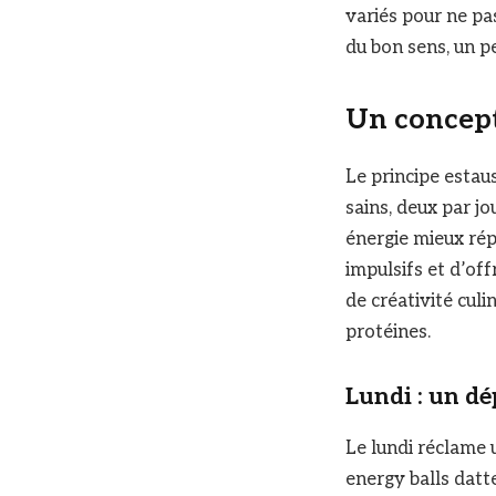
variés pour ne pas
du bon sens, un pe
Un concept
Le principe estau
sains, deux par jo
énergie mieux rép
impulsifs et d’off
de créativité culin
protéines.
Lundi : un d
Le lundi réclame u
energy balls datt