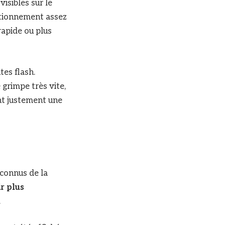
isibles sur le
itionnement assez
rapide ou plus
es flash.
grimpe très vite,
nt justement une
 connus de la
ir plus
.