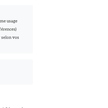
ême usage
éférences)
 selon vos