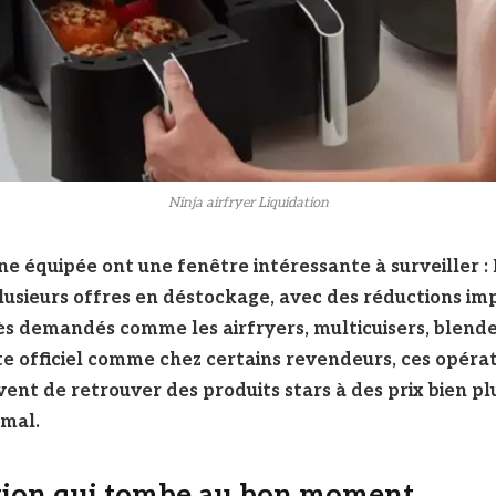
Ninja airfryer Liquidation
ine équipée ont une fenêtre intéressante à surveiller :
usieurs offres en déstockage, avec des réductions im
rès demandés comme les airfryers, multicuisers, blend
site officiel comme chez certains revendeurs, ces opéra
nt de retrouver des produits stars à des prix bien pl
mal.
tion qui tombe au bon moment