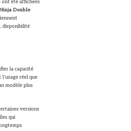
 ont été affichées
Ninja Double
viennent
 disponibilité
ifier la capacité
 l’usage réel que
’un modèle plus
certaines versions
les qui
 longtemps