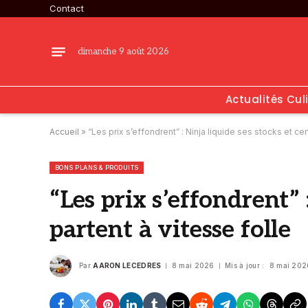
Contact
dimanche 9 août 2026
Actualités Cul
Accueil
»
“Les prix s’effondrent” : Ninja liquide ses stocks et cer
BONS PLANS & PRODUITS
“Les prix s’effondrent” 
partent à vitesse folle
Par
AARON LECEDRES
8 mai 2026
Mis à jour :
8 mai 202