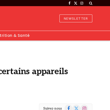
Facebook
X
Instagram
(Twitter)
NEWSLETTER
trition & Santé
 certains appareils
Facebook
X
Instagram
Suivez-nous