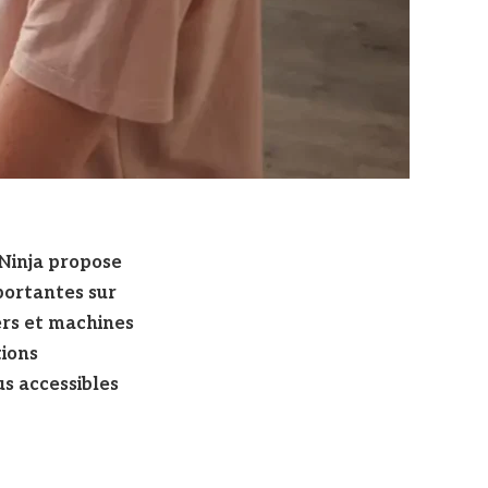
 Ninja propose
portantes sur
ers et machines
tions
us accessibles