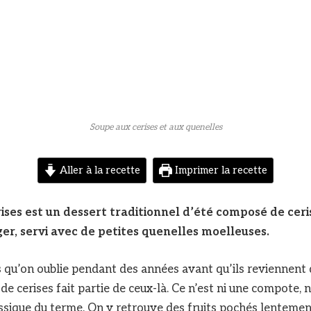
Soupe aux cerises et aux quenelles
Aller à la recette
Imprimer la recette
ises est un dessert traditionnel d’été composé de cer
ger, servi avec de petites quenelles moelleuses.
ts qu’on oublie pendant des années avant qu’ils reviennent 
de cerises fait partie de ceux-là. Ce n’est ni une compote, 
ssique du terme. On y retrouve des fruits pochés lentemen