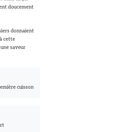
gent doucement
siers donnaient
à cette
t une saveur
remière cuisson
rt