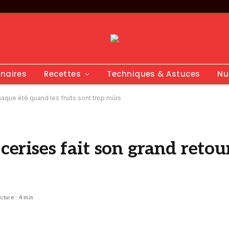
inaires
Recettes
Techniques & Astuces
Nu
haque été quand les fruits sont trop mûrs
 cerises fait son grand reto
cture : 4 min