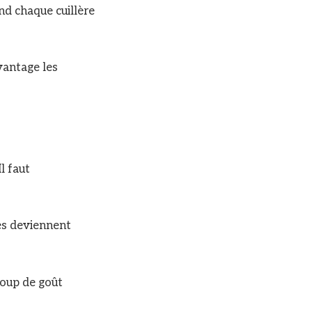
nd chaque cuillère
vantage les
l faut
les deviennent
oup de goût