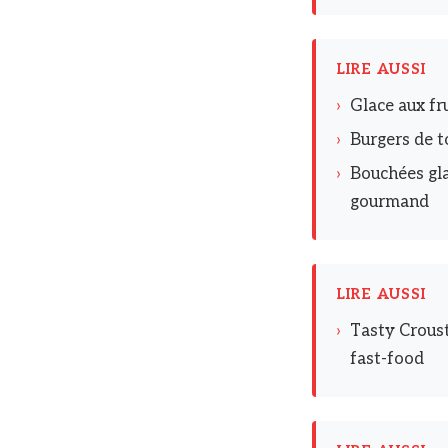
LIRE AUSSI
›
Glace aux fru
›
Burgers de t
›
Bouchées gla
gourmand
LIRE AUSSI
›
Tasty Croust
fast-food