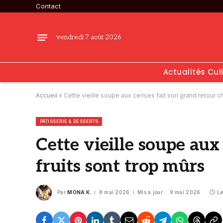
Contact
vendredi 7 août 2026
Actualités Cul
Accueil
»
Cette vieille soupe aux cerises fait son grand retour c
PÂTISSERIE & DESSERTS
Cette vieille soupe aux
fruits sont trop mûrs
Par
MONA K.
8 mai 2026
Mis à jour :
9 mai 2026
Le