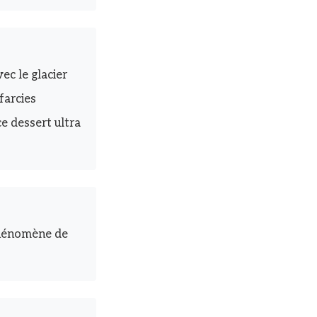
ec le glacier
farcies
e dessert ultra
 phénomène de