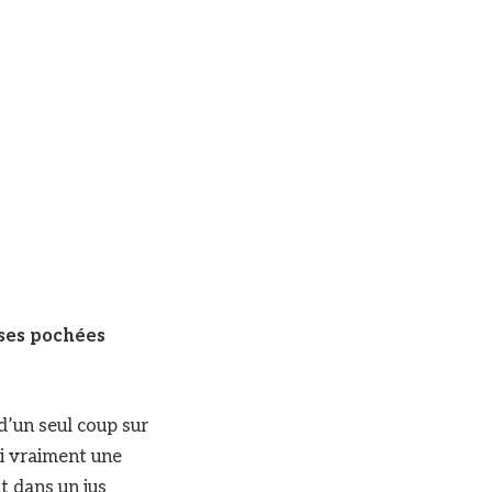
ises pochées
d’un seul coup sur
ni vraiment une
t dans un jus