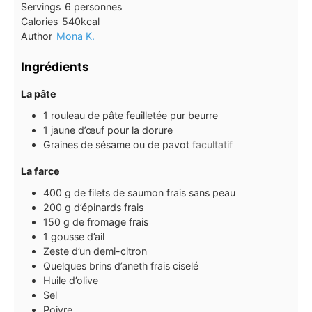
Servings
6
personnes
Calories
540
kcal
Author
Mona K.
Ingrédients
La pâte
1
rouleau de pâte feuilletée pur beurre
1
jaune d’œuf pour la dorure
Graines de sésame ou de pavot
facultatif
La farce
400
g
de filets de saumon frais sans peau
200
g
d’épinards frais
150
g
de fromage frais
1
gousse
d’ail
Zeste d’un demi-citron
Quelques brins d’aneth frais ciselé
Huile d’olive
Sel
Poivre