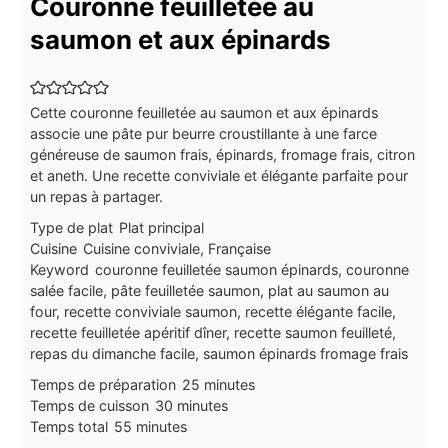
Couronne feuilletée au
saumon et aux épinards
Cette couronne feuilletée au saumon et aux épinards
associe une pâte pur beurre croustillante à une farce
généreuse de saumon frais, épinards, fromage frais, citron
et aneth. Une recette conviviale et élégante parfaite pour
un repas à partager.
Type de plat
Plat principal
Cuisine
Cuisine conviviale, Française
Keyword
couronne feuilletée saumon épinards, couronne
salée facile, pâte feuilletée saumon, plat au saumon au
four, recette conviviale saumon, recette élégante facile,
recette feuilletée apéritif dîner, recette saumon feuilleté,
repas du dimanche facile, saumon épinards fromage frais
minutes
Temps de préparation
25
minutes
minutes
Temps de cuisson
30
minutes
minutes
Temps total
55
minutes