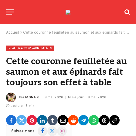
Accueil
»
Cette couronne feuilletée au saumon et aux épinards fait toujours son effet à table
PLATS & ACCOMPAGNEMENTS
Cette couronne feuilletée au
saumon et aux épinards fait
toujours son effet à table
Par
MONA K.
9 mai 2026
Mis à jour :
9 mai 2026
Lecture : 6 min
Facebook
X
Instagram
Suivez-nous
(Twitter)