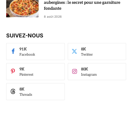
aubergines : le secret pour une garniture
fondante
8 août 2026
SUIVEZ-NOUS
91K
8K
Facebook
Twitter
9K
80K
Pinterest
Instagram
8K
Threads