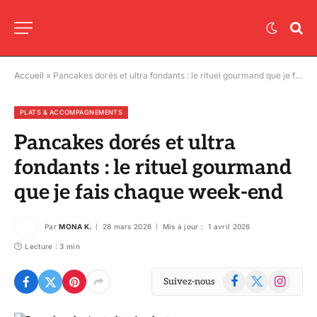
Accueil
»
Pancakes dorés et ultra fondants : le rituel gourmand que je fais chaque week-end
PLATS & ACCOMPAGNEMENTS
Pancakes dorés et ultra
fondants : le rituel gourmand
que je fais chaque week-end
Par
MONA K.
28 mars 2026
Mis à jour :
1 avril 2026
Lecture : 3 min
Facebook
X
Instagram
Suivez-nous
(Twitter)