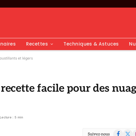
inaires
Recettes
Techniques & Astuces
Nu
ustillants et légers
 recette facile pour des nua
Lecture : 5 min
Facebook
X
I
Suivez-nous