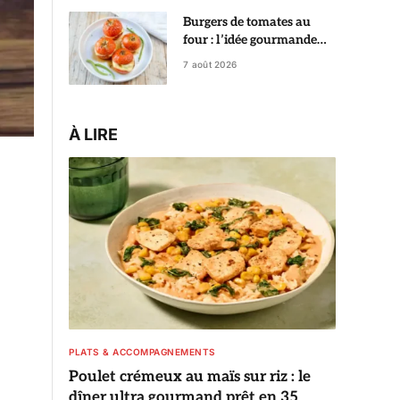
Burgers de tomates au
four : l’idée gourmande
qui change des tomates
7 août 2026
farcies
À LIRE
PLATS & ACCOMPAGNEMENTS
Poulet crémeux au maïs sur riz : le
dîner ultra gourmand prêt en 35