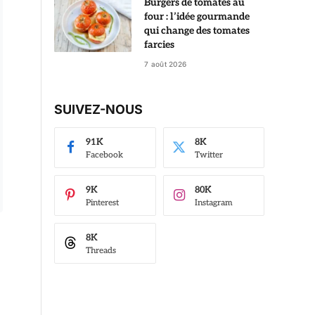
Burgers de tomates au
four : l’idée gourmande
qui change des tomates
farcies
7 août 2026
SUIVEZ-NOUS
91K
8K
Facebook
Twitter
9K
80K
Pinterest
Instagram
8K
Threads