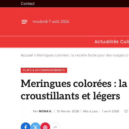
Contact
vendredi 7 août 2026
Actualités Cul
Accueil
»
Meringues colorées : la recette facile pour des nuages cro
PLATS & ACCOMPAGNEMENTS
Meringues colorées : la
croustillants et légers
Par
MONA K.
13 février 2026
Mis à jour :
1 avril 2026