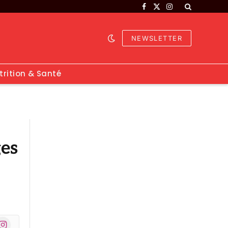
Facebook
X
Instagram
(Twitter)
NEWSLETTER
trition & Santé
ges
nstagram