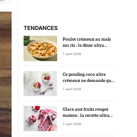
r)
TENDANCES
Poulet crémeux au maïs
sur riz : le dîner ultra
gourmand prêt en 35
7 août 2026
minutes
Ce pouding coco ultra
crémeux ne demande que
5 minutes de préparation
7 août 2026
Glace aux fruits rouges
maison : la recette ultra
crémeuse qui rivalise avec
7 août 2026
le glacier