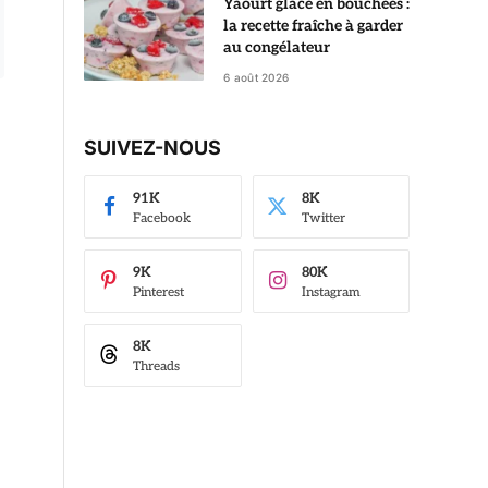
Yaourt glacé en bouchées :
la recette fraîche à garder
au congélateur
6 août 2026
SUIVEZ-NOUS
91K
8K
Facebook
Twitter
9K
80K
Pinterest
Instagram
8K
Threads