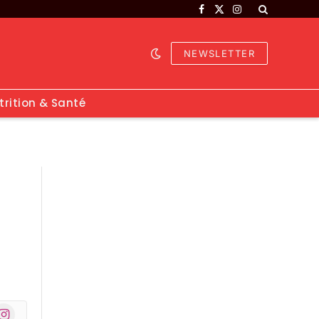
Facebook
X
Instagram
(Twitter)
NEWSLETTER
trition & Santé
nstagram