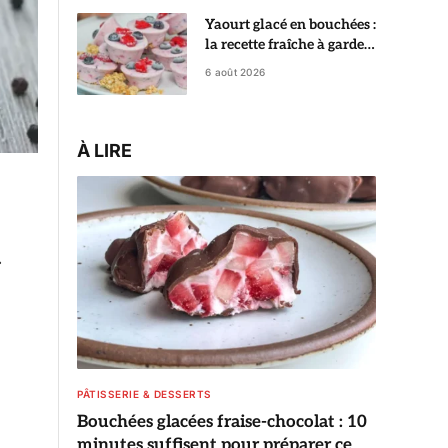
Yaourt glacé en bouchées :
la recette fraîche à garder
au congélateur
6 août 2026
À LIRE
.
PÂTISSERIE & DESSERTS
Bouchées glacées fraise-chocolat : 10
minutes suffisent pour préparer ce