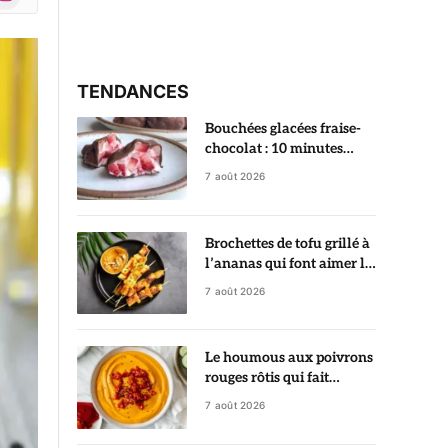
r)
TENDANCES
Bouchées glacées fraise-
chocolat : 10 minutes
suffisent pour préparer ce
7 août 2026
dessert ultra gourmand
Brochettes de tofu grillé à
l’ananas qui font aimer le
tofu dès la première
7 août 2026
bouchée
Le houmous aux poivrons
rouges rôtis qui fait
sensation à tous les apéros
7 août 2026