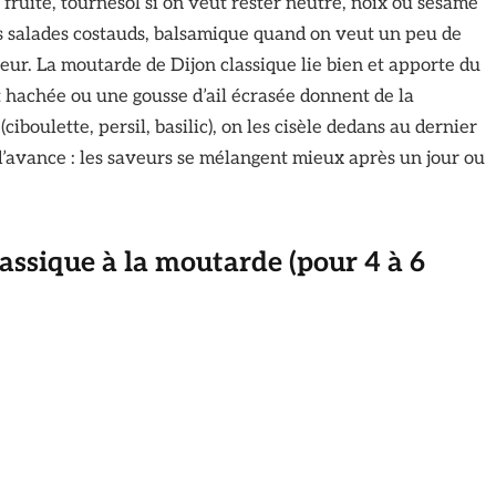
 fruité, tournesol si on veut rester neutre, noix ou sésame
es salades costauds, balsamique quand on veut un peu de
eur. La moutarde de Dijon classique lie bien et apporte du
 hachée ou une gousse d’ail écrasée donnent de la
ciboulette, persil, basilic), on les cisèle dedans au dernier
’avance : les saveurs se mélangent mieux après un jour ou
lassique à la moutarde (pour 4 à 6