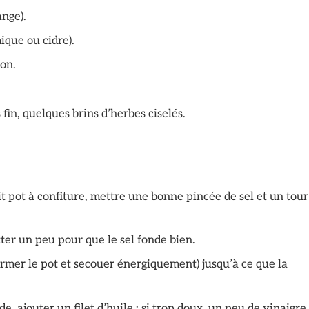
ange).
ique ou cidre).
jon.
 fin, quelques brins d’herbes ciselés.
 pot à confiture, mettre une bonne pincée de sel et un tour
tter un peu pour que le sel fonde bien.
fermer le pot et secouer énergiquement) jusqu’à ce que la
de, ajouter un filet d’huile ; si trop doux, un peu de vinaigre.