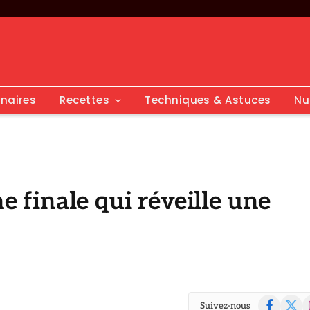
inaires
Recettes
Techniques & Astuces
Nu
he finale qui réveille une
Facebook
X
I
Suivez-nous