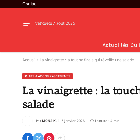
Contact
vendredi 7 août 2026
Actualités Cul
Accueil
»
La vinaigrette : la touche finale qui réveille une salade
PLATS & ACCOMPAGNEMENTS
La vinaigrette : la touc
salade
Par
MONA K.
7 janvier 2026
Lecture : 4 min