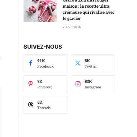
Glace aux fruits rouges
maison : la recette ultra
crémeuse qui rivalise avec
le glacier
7 août 2026
SUIVEZ-NOUS
z
91K
8K
Facebook
Twitter
9K
80K
Pinterest
Instagram
8K
Threads