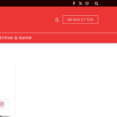
Facebook
X
Instagram
(Twitter)
NEWSLETTER
trition & Santé
nstagram
r)