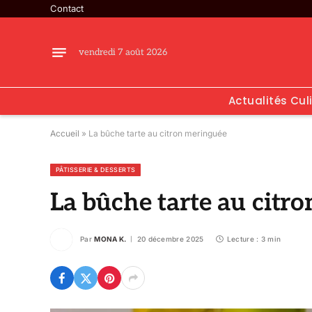
Contact
vendredi 7 août 2026
Actualités Cul
Accueil
»
La bûche tarte au citron meringuée
PÂTISSERIE & DESSERTS
La bûche tarte au citr
Par
MONA K.
20 décembre 2025
Lecture : 3 min