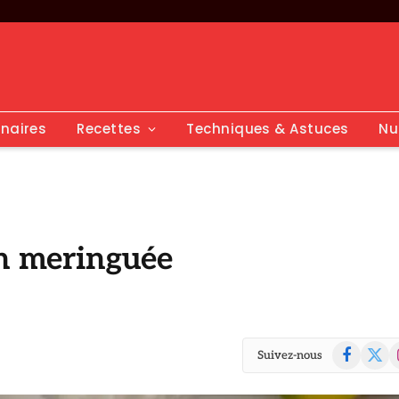
inaires
Recettes
Techniques & Astuces
Nu
on meringuée
Facebook
X
I
Suivez-nous
(Twitte