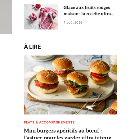
Glace aux fruits rouges
maison : la recette ultra
crémeuse qui rivalise avec
7 août 2026
le glacier
À LIRE
PLATS & ACCOMPAGNEMENTS
Mini burgers apéritifs au bœuf :
l’astuce pour les garder ultra juteux