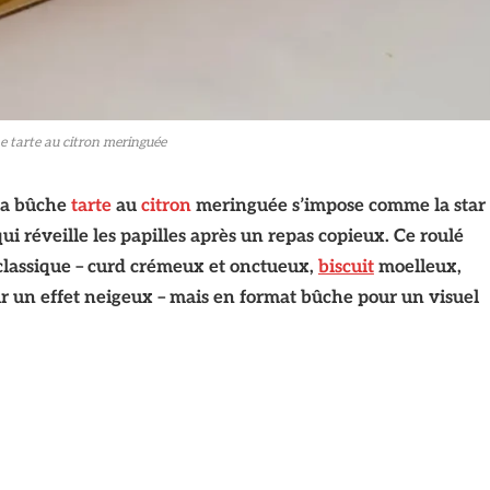
e tarte au citron meringuée
 la bûche
tarte
au
citron
meringuée s’impose comme la star
qui réveille les papilles après un repas copieux. Ce roulé
n classique – curd crémeux et onctueux,
biscuit
moelleux,
r un effet neigeux – mais en format bûche pour un visuel