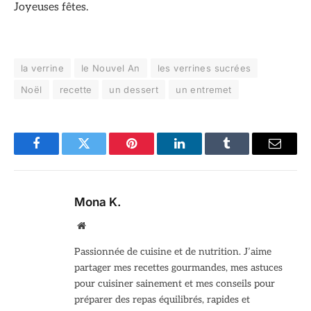
Joyeuses fêtes.
la verrine
le Nouvel An
les verrines sucrées
Noël
recette
un dessert
un entremet
Facebook
Twitter
Pinterest
LinkedIn
Tumblr
Email
Mona K.
Site
web
Passionnée de cuisine et de nutrition. J’aime
partager mes recettes gourmandes, mes astuces
pour cuisiner sainement et mes conseils pour
préparer des repas équilibrés, rapides et