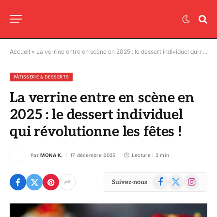
Accueil
»
La verrine entre en scène en 2025 : le dessert individuel qui révolutionne les fêtes !
PÂTISSERIE & DESSERTS
La verrine entre en scène en
2025 : le dessert individuel
qui révolutionne les fêtes !
Par
MONA K.
17 décembre 2025
Lecture : 3 min
Facebook
X
Instagram
Suivez-nous
(Twitter)