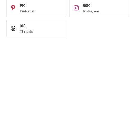
9K
80K
Pinterest
Instagram
8K
Threads