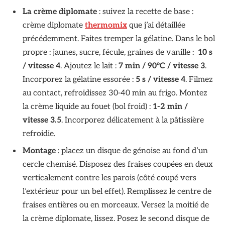
La crème diplomate
: suivez la recette de base :
crème diplomate
thermomix
que j’ai détaillée
précédemment. Faites tremper la gélatine. Dans le bol
propre : jaunes, sucre, fécule, graines de vanille :
10 s
/ vitesse 4
. Ajoutez le lait :
7 min / 90°C / vitesse 3
.
Incorporez la gélatine essorée :
5 s / vitesse 4
. Filmez
au contact, refroidissez 30-40 min au frigo. Montez
la crème liquide au fouet (bol froid) :
1-2 min /
vitesse 3.5
. Incorporez délicatement à la pâtissière
refroidie.
Montage
: placez un disque de génoise au fond d’un
cercle chemisé. Disposez des fraises coupées en deux
verticalement contre les parois (côté coupé vers
l’extérieur pour un bel effet). Remplissez le centre de
fraises entières ou en morceaux. Versez la moitié de
la crème diplomate, lissez. Posez le second disque de