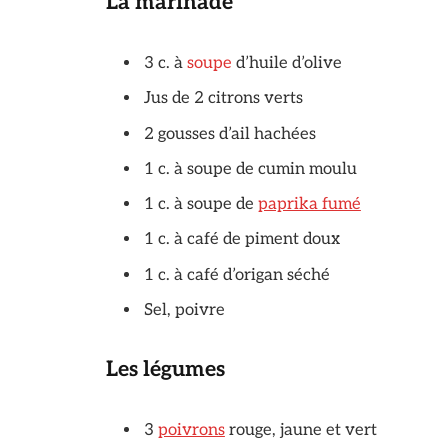
La marinade
3 c. à
soupe
d’huile d’olive
Jus de 2 citrons verts
2 gousses d’ail hachées
1 c. à soupe de cumin moulu
1 c. à soupe de
paprika fumé
1 c. à café de piment doux
1 c. à café d’origan séché
Sel, poivre
Les légumes
3
poivrons
rouge, jaune et vert