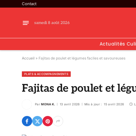
Contact
samedi 8 août 2026
Actualités Cul
Accueil
»
Fajitas de poulet et légumes faciles et savoureuses
PLATS & ACCOMPAGNEMENTS
Fajitas de poulet et lé
Par
MONA K.
13 avril 2026
Mis à jour :
15 avril 2026
L