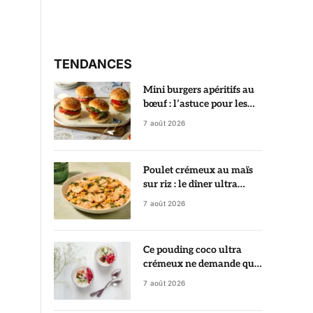
TENDANCES
Mini burgers apéritifs au
bœuf : l’astuce pour les
garder ultra juteux
7 août 2026
Poulet crémeux au maïs
sur riz : le dîner ultra
gourmand prêt en 35
7 août 2026
minutes
Ce pouding coco ultra
crémeux ne demande que
5 minutes de préparation
7 août 2026