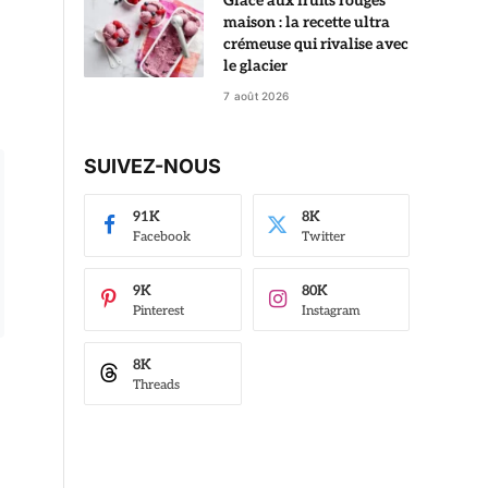
Glace aux fruits rouges
maison : la recette ultra
crémeuse qui rivalise avec
le glacier
7 août 2026
SUIVEZ-NOUS
91K
8K
Facebook
Twitter
9K
80K
Pinterest
Instagram
8K
Threads