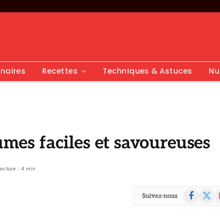
inaires
Recettes
Techniques & Astuces
Nu
gumes faciles et savoureuses
ecture : 4 min
Facebook
X
I
Suivez-nous
(Twitte