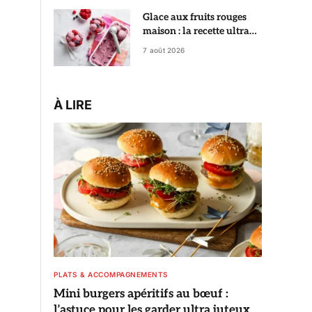
Glace aux fruits rouges
maison : la recette ultra
crémeuse qui rivalise avec
7 août 2026
le glacier
À LIRE
PLATS & ACCOMPAGNEMENTS
Mini burgers apéritifs au bœuf :
l’astuce pour les garder ultra juteux