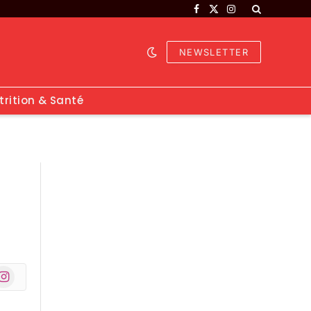
Facebook
X
Instagram
(Twitter)
NEWSLETTER
trition & Santé
nstagram
r)