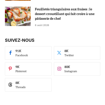
Feuilletés triangulaires aux fraises : le
dessert croustillant qui fait croire à une
pâtisserie de chef
6 août 2026
SUIVEZ-NOUS
91K
8K
Facebook
Twitter
9K
80K
Pinterest
Instagram
8K
Threads