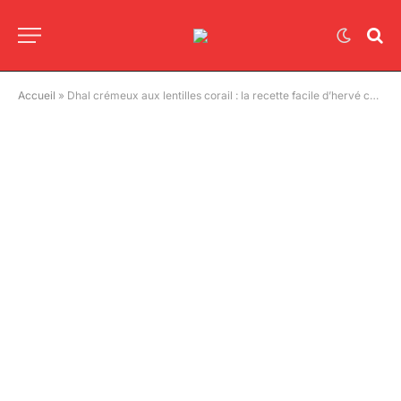
Accueil
»
Dhal crémeux aux lentilles corail : la recette facile d’hervé cuisine avec des dosa express prêts en 5 minutes